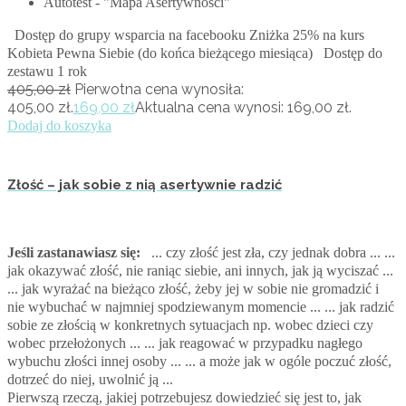
Autotest - "Mapa Asertywności"
Dostęp do grupy wsparcia na facebooku Zniżka 25% na kurs
Kobieta Pewna Siebie (do końca bieżącego miesiąca) Dostęp do
zestawu 1 rok
405,00
zł
Pierwotna cena wynosiła:
405,00 zł.
169,00
zł
Aktualna cena wynosi: 169,00 zł.
Dodaj do koszyka
Złość – jak sobie z nią asertywnie radzić
Jeśli zastanawiasz się:
... czy złość jest zła, czy jednak dobra ... ...
jak okazywać złość, nie raniąc siebie, ani innych, jak ją wyciszać ...
... jak wyrażać na bieżąco złość, żeby jej w sobie nie gromadzić i
nie wybuchać w najmniej spodziewanym momencie ...
... jak radzić
sobie ze złością w konkretnych sytuacjach np. wobec dzieci czy
wobec przełożonych ... ... jak reagować w przypadku nagłego
wybuchu złości innej osoby ... ... a może jak w ogóle poczuć złość,
dotrzeć do niej, uwolnić ją ...
Pierwszą rzeczą, jakiej potrzebujesz dowiedzieć się jest to, jak