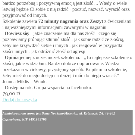
bardzo potrzebną i pozytywną emocją jest złość ... Wtedy o wiele
łatwiej będzie Ci sobie z nią radzić - poczuć, nazwać, wyrazić oraz
przyjmować od innych.
Szkolenie zawiera
72 minuty nagrania oraz Zeszyt
z ćwiczeniami
i najważniejszymi informacjami zawartymi w nagraniu.
Dowiesz się:
- jakie znaczenie ma dla nas złość - czego się
pozbawiamy próbując stłumić złość - jak sobie radzić ze złością,
żeby nie krzywdzić siebie i innych - jak reagować w przypadku
złości innych - jak odróżnić złość od agresji
Opinia
jednej z uczestniczek szkolenia: „To najlepsze szkolenie o
złości, jakie widziałam. Bardzo dobrze dopracowane. Wiedza
przekazana w ciekawy, przystępny sposób. Kupiłam to szkolenie,
żeby mieć do niego dostęp na dłużej i móc do niego wracać.”
Joanna Miklis – Wnuk.
Dostęp na rok. Grupa wsparcia na facebooku.
79,00
zł
Dodaj do koszyka
Administratorem strony jest Beata Nowicka-Misiewicz, ul. Kościuszki 2A, 42-202
Częstochowa, NIP
9491975708