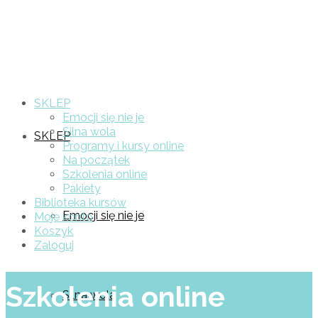
SKLEP
Emocji się nie je
Silna wola
SKLEP
Programy i kursy online
Na początek
Szkolenia online
Pakiety
Biblioteka kursów
Emocji się nie je
Moje konto
Koszyk
Zaloguj
Szkolenia online
Silna wola