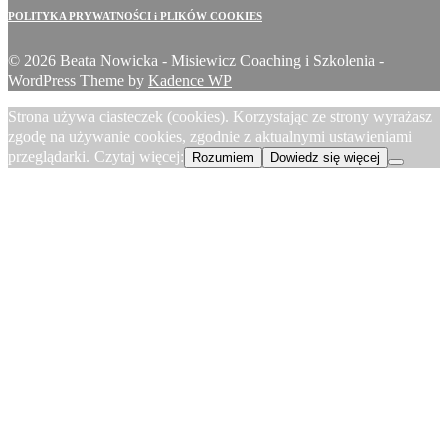
POLITYKA PRYWATNOŚCI i PLIKÓW COOKIES
© 2026 Beata Nowicka - Misiewicz Coaching i Szkolenia -
WordPress Theme by
Kadence WP
Strona używa ciasteczek (cookies). Korzystając ze strony wyrażasz
zgodę na używanie cookies, zgodnie z aktualnymi ustawieniami
przeglądarki. Czytaj więcej:
Rozumiem
Dowiedz się więcej