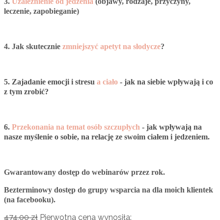
3.
Uzależnienie od jedzenia
(objawy, rodzaje, przyczyny,
leczenie, zapobieganie)
4. Jak skutecznie
zmniejszyć apetyt na słodycze
?
5. Zajadanie emocji i stresu
a ciało
- jak na siebie wpływają i co
z tym zrobić?
6.
Przekonania na temat osób szczupłych
- jak wpływają na
nasze myślenie o sobie, na relację ze swoim ciałem i jedzeniem.
Gwarantowany dostęp do webinarów przez rok.
Bezterminowy dostęp do grupy wsparcia na dla moich klientek
(na facebooku).
474,00
zł
Pierwotna cena wynosiła: