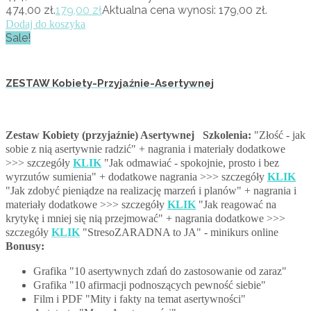
474,00 zł.
179,00
zł
Aktualna cena wynosi: 179,00 zł.
Dodaj do koszyka
Sale!
ZESTAW Kobiety-Przyjaźnie-Asertywnej
Zestaw Kobiety (przyjaźnie) Asertywnej
Szkolenia:
"Złość - jak
sobie z nią asertywnie radzić" + nagrania i materiały dodatkowe
>>> szczegóły
KLIK
"Jak odmawiać - spokojnie, prosto i bez
wyrzutów sumienia" + dodatkowe nagrania >>> szczegóły
KLIK
"Jak zdobyć pieniądze na realizację marzeń i planów" + nagrania i
materiały dodatkowe >>> szczegóły
KLIK
"Jak reagować na
krytykę i mniej się nią przejmować" + nagrania dodatkowe >>>
szczegóły
KLIK
"StresoZARADNA to JA" - minikurs online
Bonusy:
Grafika "10 asertywnych zdań do zastosowanie od zaraz"
Grafika "10 afirmacji podnoszących pewność siebie"
Film i PDF "Mity i fakty na temat asertywności"