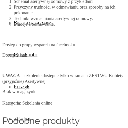
Schemat asertywnej odmowy z przykładami.
Przyczyny trudności w odmawianiu oraz sposoby na ich
pokonanie.
Techniki wzmacniania asertywnej odmowy.
Biblioteka kursów
Emocje a odmawianie.
Dostęp do grupy wsparcia na facebooku.
Moje konto
Dostęp 2 lata.
UWAGA
– szkolenie dostępne tylko w ramach ZESTWU Kobiety
(przyjaźnie) Asertywnej
Koszyk
Brak w magazynie
Kategoria:
Szkolenia online
Podobne produkty
Zaloguj