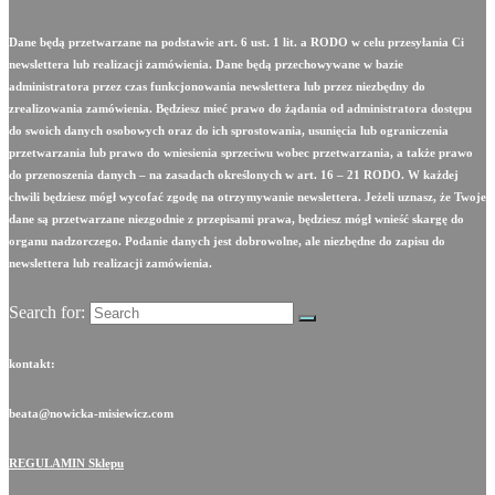
Dane będą przetwarzane na podstawie art. 6 ust. 1 lit. a RODO w celu przesyłania Ci
newslettera lub realizacji zamówienia. Dane będą przechowywane w bazie
administratora przez czas funkcjonowania newslettera lub przez niezbędny do
zrealizowania zamówienia. Będziesz mieć prawo do żądania od administratora dostępu
do swoich danych osobowych oraz do ich sprostowania, usunięcia lub ograniczenia
przetwarzania lub prawo do wniesienia sprzeciwu wobec przetwarzania, a także prawo
do przenoszenia danych – na zasadach określonych w art. 16 – 21 RODO. W każdej
chwili będziesz mógł wycofać zgodę na otrzymywanie newslettera. Jeżeli uznasz, że Twoje
dane są przetwarzane niezgodnie z przepisami prawa, będziesz mógł wnieść skargę do
organu nadzorczego. Podanie danych jest dobrowolne, ale niezbędne do zapisu do
newslettera lub realizacji zamówienia.
Search for:
kontakt:
beata@nowicka-misiewicz.com
REGULAMIN Sklepu