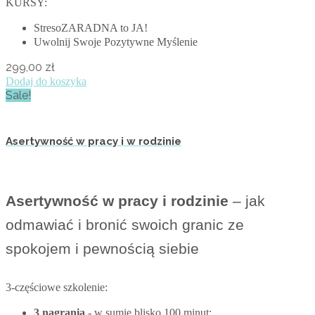
KURSY:
StresoZARADNA to JA!
Uwolnij Swoje Pozytywne Myślenie
299,00
zł
Dodaj do koszyka
Sale!
Asertywność w pracy i w rodzinie
Asertywność w pracy i rodzinie
– jak
odmawiać i bronić swoich granic ze
spokojem i pewnością siebie
3-częściowe szkolenie:
3 nagrania
- w sumie blisko 100 minut: