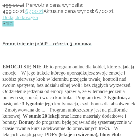
499,00
zł
Pierwotna cena wynosiła:
499,00 zł.
67,00
zł
Aktualna cena wynosi: 67,00 zł.
Dodaj do koszyka
Sale!
Emocji się nie je VIP – oferta 3-dniowa
EMOCJI SIĘ NIE JE
to program online dla kobiet, które zajadają
emocje. W jego trakcie którego uporządkujesz swoje emocje i
zrobisz pierwszy krok w kierunku przejęcia trwałej kontroli nad
swoim apetytem, bez udziału silnej woli i bez ciągłych wyrzeczeń.
Oddzielenie jedzenia od emocji sprawia, że w temacie jedzenia
pojawia się spokój i wraca kontrola. Program trwa
7 tygodnia,
a
następnie
3 tygodnie
jego kontynuacja, czyli bonus dla absolwentek
"Zmotywowana do ... " Program umieszczony jest na platformie
kursowej.
W sumie 20 lekcji
oraz liczne materiały dodatkowe i
bonusy.
Bonusy
do programu będę pojawiać się systematycznie w
czasie trwania kursu adekwatnie do omawianych treści. W
lekcjach znajdują się
PDFy (lekcje i ćwiczenia), filmy i/lub