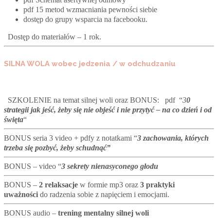
pdf 15 metod wzmacniania pewności siebie
dostęp do grupy wsparcia na facebooku.
Dostęp do materiałów – 1 rok.
SILNA WOLA wobec jedzenia / w odchudzaniu
SZKOLENIE na temat silnej woli oraz BONUS: pdf “
3
0
strategii jak jeść, żeby się nie objeść i nie przytyć
– na co dzień i od
święta
“
BONUS seria 3 video + pdfy z notatkami “
3 zachowania, których
trzeba się pozbyć, żeby schudnąć”
BONUS – video “
3
sekrety nienasyconego głodu
BONUS –
2 relaksacje
w formie mp3 oraz
3 praktyki
uważności
do radzenia sobie z napięciem i emocjami.
BONUS audio –
trening mentalny silnej woli