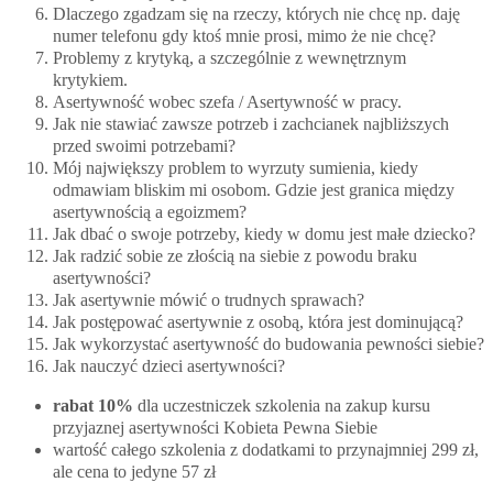
Dlaczego zgadzam się na rzeczy, których nie chcę np. daję
numer telefonu gdy ktoś mnie prosi, mimo że nie chcę?
Problemy z krytyką, a szczególnie z wewnętrznym
krytykiem.
Asertywność wobec szefa / Asertywność w pracy.
Jak nie stawiać zawsze potrzeb i zachcianek najbliższych
przed swoimi potrzebami?
Mój największy problem to wyrzuty sumienia, kiedy
odmawiam bliskim mi osobom. Gdzie jest granica między
asertywnością a egoizmem?
Jak dbać o swoje potrzeby, kiedy w domu jest małe dziecko?
Jak radzić sobie ze złością na siebie z powodu braku
asertywności?
Jak asertywnie mówić o trudnych sprawach?
Jak postępować asertywnie z osobą, która jest dominującą?
Jak wykorzystać asertywność do budowania pewności siebie?
Jak nauczyć dzieci asertywności?
rabat 10%
dla uczestniczek szkolenia na zakup kursu
przyjaznej asertywności Kobieta Pewna Siebie
wartość całego szkolenia z dodatkami to przynajmniej 299 zł,
ale cena to jedyne 57 zł