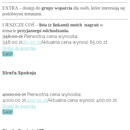
EXTRA – dostęp do
grupy wsparcia
dla osób, które interesują się
podobnymi tematami.
I JESZCZE COŚ –
lista (z linkami) moich nagrań
w
temacie
przyjaznego odchudzania.
348,00
zł
Pierwotna cena wynosiła:
348,00 zł.
65,00
zł
Aktualna cena wynosi: 65,00 zł.
Dodaj do koszyka
Sale!
Strefa Spokoju
4000,00
zł
Pierwotna cena wynosiła:
4000,00 zł.
400,00
zł
Aktualna cena wynosi: 400,00 zł.
Dodaj do koszyka
Sale!