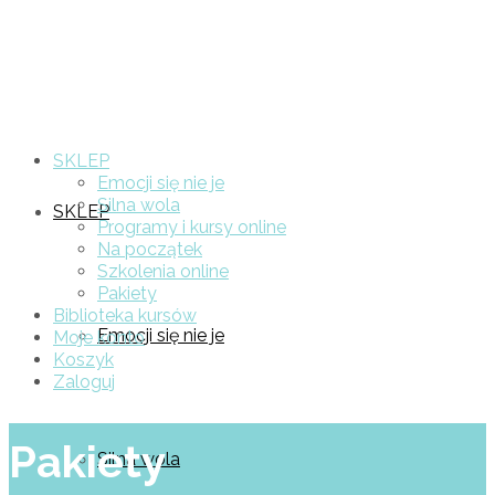
SKLEP
Emocji się nie je
Silna wola
SKLEP
Programy i kursy online
Na początek
Szkolenia online
Pakiety
Biblioteka kursów
Emocji się nie je
Moje konto
Koszyk
Zaloguj
Pakiety
Silna wola