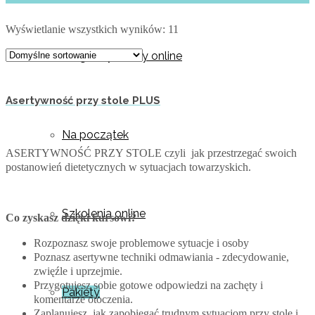
Wyświetlanie wszystkich wyników: 11
Programy i kursy online
Asertywność przy stole PLUS
Na początek
ASERTYWNOŚĆ PRZY STOLE
czyli
jak przestrzegać swoich
postanowień
dietetycznych w sytuacjach towarzyskich.
Szkolenia online
Co zyskasz dzięki kursowi?
Rozpoznasz swoje problemowe sytuacje i osoby
Poznasz asertywne techniki odmawiania - zdecydowanie,
zwięźle i uprzejmie.
Przygotujesz sobie gotowe odpowiedzi na zachęty i
Pakiety
komentarze otoczenia.
Zaplanujesz, jak zapobiegać trudnym sytuacjom przy stole i