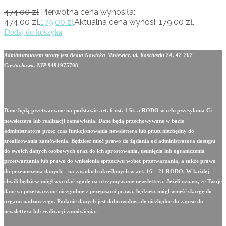
474,00
zł
Pierwotna cena wynosiła:
474,00 zł.
179,00
zł
Aktualna cena wynosi: 179,00 zł.
Dodaj do koszyka
Administratorem strony jest Beata Nowicka-Misiewicz, ul. Kościuszki 2A, 42-202
Częstochowa, NIP
9491975708
Dane będą przetwarzane na podstawie art. 6 ust. 1 lit. a RODO w celu przesyłania Ci
newslettera lub realizacji zamówienia. Dane będą przechowywane w bazie
administratora przez czas funkcjonowania newslettera lub przez niezbędny do
zrealizowania zamówienia. Będziesz mieć prawo do żądania od administratora dostępu
do swoich danych osobowych oraz do ich sprostowania, usunięcia lub ograniczenia
przetwarzania lub prawo do wniesienia sprzeciwu wobec przetwarzania, a także prawo
do przenoszenia danych – na zasadach określonych w art. 16 – 21 RODO. W każdej
chwili będziesz mógł wycofać zgodę na otrzymywanie newslettera. Jeżeli uznasz, że Twoje
dane są przetwarzane niezgodnie z przepisami prawa, będziesz mógł wnieść skargę do
organu nadzorczego. Podanie danych jest dobrowolne, ale niezbędne do zapisu do
newslettera lub realizacji zamówienia.