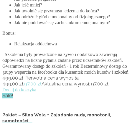
Jak jeść mniej?
Jak uwolnić się przymusu jedzenia do końca?
Jak odróżnić głód emocjonalny od fizjologicznego?
Jak nie poddawać się zachciankom emocjonalnym?
Bonus:
Relaksacja oddechowa
Szkolenia były prowadzone na żywo i dodatkowo zawierają
odpowiedzi na liczne pytania zadane przez uczestników szkoleń.
Gwarantowany dostęp do szkoleń - 1 rok Bezterminowy dostęp do
grupy wsparcia na facebooku dla kursantek moich kursów i szkoleń.
499,00
zł
Pierwotna cena wynosiła:
499,00 zł.
97,00
zł
Aktualna cena wynosi: 97,00 zł.
Dodaj do koszyka
Sale!
Pakiet – Silna Wola + Zajadanie nudy, monotonii,
samotności …