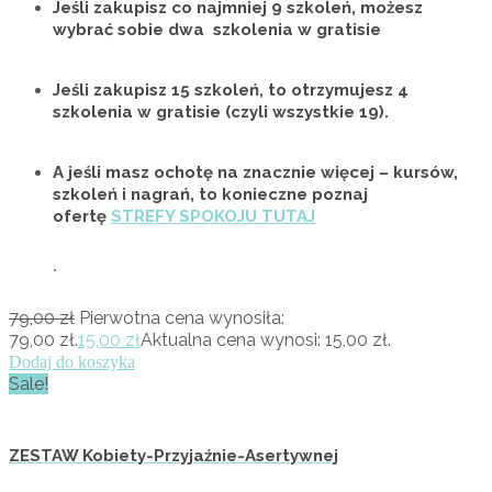
Jeśli zakupisz co najmniej 9 szkoleń, możesz
wybrać sobie
dwa szkolenia w gratisie
Jeśli zakupisz 15 szkoleń, to otrzymujesz
4
szkolenia w gratisie
(czyli wszystkie 19).
A jeśli masz ochotę na znacznie więcej – kursów,
szkoleń i nagrań, to konieczne poznaj
ofertę
STREFY SPOKOJU TUTAJ
.
79,00
zł
Pierwotna cena wynosiła:
79,00 zł.
15,00
zł
Aktualna cena wynosi: 15,00 zł.
Dodaj do koszyka
Sale!
ZESTAW Kobiety-Przyjaźnie-Asertywnej