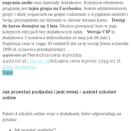
nagrania audio
oraz materiały dodatkowe. Kolejnym elementem
programu jest
tajna grupa na Facebooku
. Jestem administratorem
grupy i służę wsparciem na grupie codziennie z wyjątkiem niedziel i
świąt, przynajmniej raz dziennie w okresie trwania kursu.
Dostęp
do kursu dostajesz na 3 lata.
Możesz powtarzać kurs w jego
kolejnych edycjach bez dodatkowych opłat.
Wersja VIP
to
dodatkowo 3 rozmowa indywidualna ze mną (ok 60 min.).
Najniższa cena w ciągu 30 ostatnich dni za tę wersję kursu wynosiła
1899 zł. (czasowa przedsprzedaż)
4400,00
zł
Pierwotna cena wynosiła:
4400,00 zł.
1749,00
zł
Aktualna cena wynosi: 1749,00 zł.
Dodaj do koszyka
Sale!
Jak przestać podjadać i jeść mniej – pakiet szkoleń
online
Pakiet 4 szkoleń online wraz z dodatkami, które odpowiadają na
pytania:
Jak przestać podjadać?