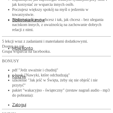
jak korzystać ze wsparcia innych osób.
Poczujesz większy spokój na myśl o jedzeniu w
towarzystwie.
Będziesz jeść to co chcesz i tak, jak chcesz - bez ulegania
Biblioteka kursów
naciskom innych, z uważnością na zachowanie dobrych
relacji z nimi.
5 lekcji wraz z zadaniami i materiałami dodatkowymi.
Dostęp na rok.
Moje konto
Grupa wsparcia na facebooku.
BONUSY
pdf "Jedz uważnie i chudnij"
e-book "Nawyki, które odchudzają"
Koszyk
szkolenie "Jak jeść w Święta, żeby się nie objeść i nie
przytyć"
pakiet "wakacyjno - świąteczny" (zestaw nagrań audio - mp3
do pobrania):
Zaloguj