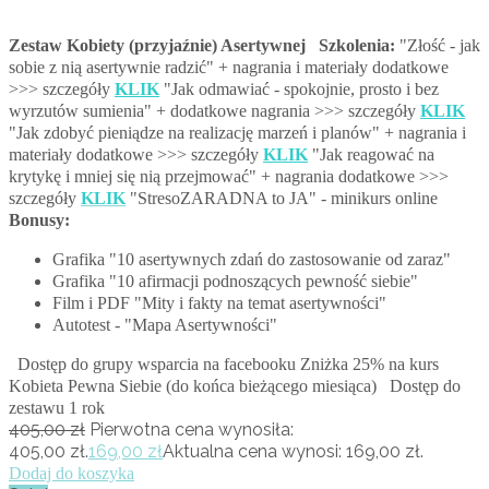
Zestaw Kobiety (przyjaźnie) Asertywnej
Szkolenia:
"Złość - jak
sobie z nią asertywnie radzić" + nagrania i materiały dodatkowe
>>> szczegóły
KLIK
"Jak odmawiać - spokojnie, prosto i bez
wyrzutów sumienia" + dodatkowe nagrania >>> szczegóły
KLIK
"Jak zdobyć pieniądze na realizację marzeń i planów" + nagrania i
materiały dodatkowe >>> szczegóły
KLIK
"Jak reagować na
krytykę i mniej się nią przejmować" + nagrania dodatkowe >>>
szczegóły
KLIK
"StresoZARADNA to JA" - minikurs online
Bonusy:
Grafika "10 asertywnych zdań do zastosowanie od zaraz"
Grafika "10 afirmacji podnoszących pewność siebie"
Film i PDF "Mity i fakty na temat asertywności"
Autotest - "Mapa Asertywności"
Dostęp do grupy wsparcia na facebooku Zniżka 25% na kurs
Kobieta Pewna Siebie (do końca bieżącego miesiąca) Dostęp do
zestawu 1 rok
405,00
zł
Pierwotna cena wynosiła:
405,00 zł.
169,00
zł
Aktualna cena wynosi: 169,00 zł.
Dodaj do koszyka