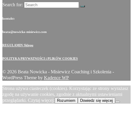
Search for:
kontakt:
beata@nowicka-misiewicz.com
REGULAMIN Sklepu
POLITYKA PRYWATNOŚCI i PLIKÓW COOKIES
© 2026 Beata Nowicka - Misiewicz Coaching i Szkolenia -
WordPress Theme by
Kadence WP
Strona używa ciasteczek (cookies). Korzystając ze strony wyrażasz
zgodę na używanie cookies, zgodnie z aktualnymi ustawieniami
przeglądarki. Czytaj więcej:
Rozumiem
Dowiedz się więcej