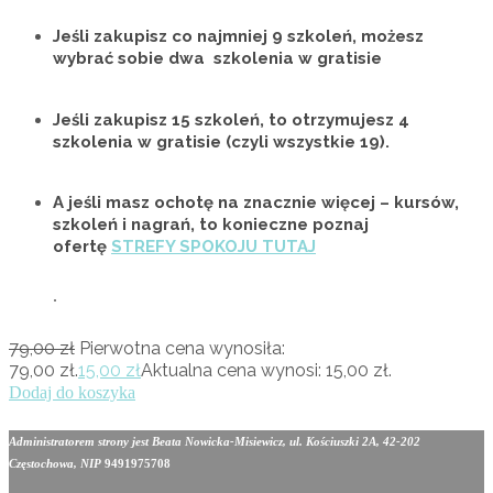
Jeśli zakupisz co najmniej 9 szkoleń, możesz
wybrać sobie
dwa szkolenia w gratisie
Jeśli zakupisz 15 szkoleń, to otrzymujesz
4
szkolenia w gratisie
(czyli wszystkie 19).
A jeśli masz ochotę na znacznie więcej – kursów,
szkoleń i nagrań, to konieczne poznaj
ofertę
STREFY SPOKOJU TUTAJ
.
79,00
zł
Pierwotna cena wynosiła:
79,00 zł.
15,00
zł
Aktualna cena wynosi: 15,00 zł.
Dodaj do koszyka
Administratorem strony jest Beata Nowicka-Misiewicz, ul. Kościuszki 2A, 42-202
Częstochowa, NIP
9491975708