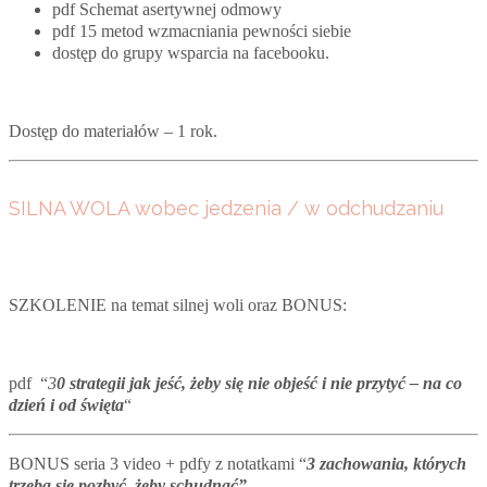
pdf Schemat asertywnej odmowy
pdf 15 metod wzmacniania pewności siebie
dostęp do grupy wsparcia na facebooku.
Dostęp do materiałów – 1 rok.
SILNA WOLA wobec jedzenia / w odchudzaniu
SZKOLENIE na temat silnej woli oraz BONUS:
pdf “
3
0 strategii jak jeść, żeby się nie objeść i nie przytyć
– na co
dzień i od święta
“
BONUS seria 3 video + pdfy z notatkami “
3 zachowania, których
trzeba się pozbyć, żeby schudnąć”