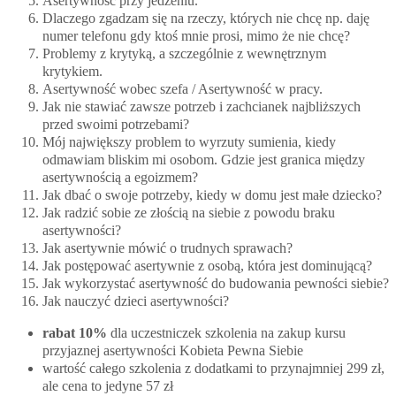
Asertywność przy jedzeniu.
Dlaczego zgadzam się na rzeczy, których nie chcę np. daję
numer telefonu gdy ktoś mnie prosi, mimo że nie chcę?
Problemy z krytyką, a szczególnie z wewnętrznym
krytykiem.
Asertywność wobec szefa / Asertywność w pracy.
Jak nie stawiać zawsze potrzeb i zachcianek najbliższych
przed swoimi potrzebami?
Mój największy problem to wyrzuty sumienia, kiedy
odmawiam bliskim mi osobom. Gdzie jest granica między
asertywnością a egoizmem?
Jak dbać o swoje potrzeby, kiedy w domu jest małe dziecko?
Jak radzić sobie ze złością na siebie z powodu braku
asertywności?
Jak asertywnie mówić o trudnych sprawach?
Jak postępować asertywnie z osobą, która jest dominującą?
Jak wykorzystać asertywność do budowania pewności siebie?
Jak nauczyć dzieci asertywności?
rabat 10%
dla uczestniczek szkolenia na zakup kursu
przyjaznej asertywności Kobieta Pewna Siebie
wartość całego szkolenia z dodatkami to przynajmniej 299 zł,
ale cena to jedyne 57 zł