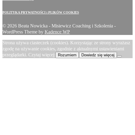
POLITYKA PRYWATNOŚCI i PLIKÓW COOKIES
© 2026 Beata Nowicka - Misiewicz Coaching i Szkolenia -
WordPress Theme by
Kadence WP
Strona używa ciasteczek (cookies). Korzystając ze strony wyrażasz
zgodę na używanie cookies, zgodnie z aktualnymi ustawieniami
przeglądarki. Czytaj więcej:
Rozumiem
Dowiedz się więcej