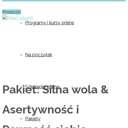
Promocja!
Programy i kursy online
Na początek
Pakiet: Silna wola &
Szkolenia online
Asertywność i
Pakiety