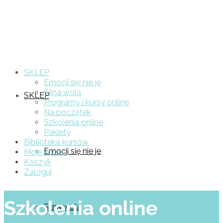
SKLEP
Emocji się nie je
Silna wola
SKLEP
Programy i kursy online
Na początek
Szkolenia online
Pakiety
Biblioteka kursów
Emocji się nie je
Moje konto
Koszyk
Zaloguj
Szkolenia online
Silna wola