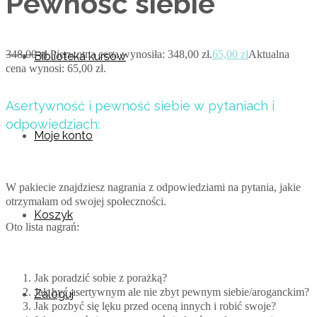
Pewność siebie
348,00
zł
Pierwotna cena wynosiła: 348,00 zł.
65,00
zł
Aktualna
Biblioteka kursów
cena wynosi: 65,00 zł.
Asertywność i pewność siebie w pytaniach i
odpowiedziach:
Moje konto
W pakiecie znajdziesz nagrania z odpowiedziami na pytania, jakie
otrzymałam od swojej społeczności.
Koszyk
Oto lista nagrań:
Jak poradzić sobie z porażką?
Jak być asertywnym ale nie zbyt pewnym siebie/aroganckim?
Zaloguj
Jak pozbyć się lęku przed oceną innych i robić swoje?