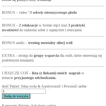
BONUS – video “
3
sekrety nienasyconego głodu
BONUS –
2 relaksacje
w formie mp3 oraz
3 praktyki
uważności
do radzenia sobie z napięciem i emocjami.
BONUS audio –
trening mentalny silnej woli
EXTRA – dostęp do
grupy wsparcia
dla osób, które interesują się
podobnymi tematami.
I JESZCZE COŚ –
lista (z linkami) moich nagrań
w
temacie
przyjaznego odchudzania.
ilość Pakiet: Silna wola & Asertywność i Pewność siebie
Dodaj do koszyka
Kategorie:
Pakiety
,
Szkolenia online