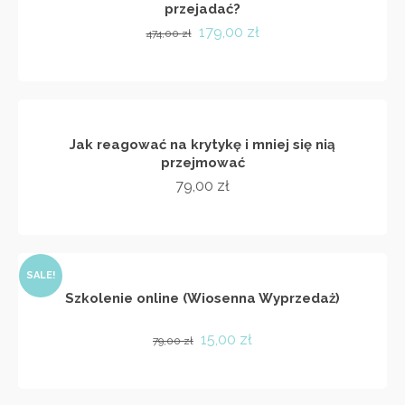
przejadać?
Pierwotna
Aktualna
179,00
zł
474,00
zł
cena
cena
DODAJ DO KOSZYKA
wynosiła:
wynosi:
474,00 zł.
179,00 zł.
Jak reagować na krytykę i mniej się nią
przejmować
79,00
zł
DODAJ DO KOSZYKA
SALE!
Szkolenie online (Wiosenna Wyprzedaż)
Pierwotna
Aktualna
15,00
zł
79,00
zł
cena
cena
DODAJ DO KOSZYKA
wynosiła:
wynosi:
79,00 zł.
15,00 zł.