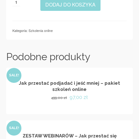
ilość
DODAJ DO KOSZYKA
Zakochaj
się
w
RUCHU
Kategoria:
Szkolenia online
(
ruch
bez
oporu
Podobne produkty
)
SALE!
Jak przestać podjadać i jeść mniej – pakiet
szkoleń online
Pierwotna
Aktualna
97,00
zł
499,00
zł
cena
cena
DODAJ DO KOSZYKA
wynosiła:
wynosi:
499,00 zł.
97,00 zł.
SALE!
ZESTAW WEBINARÓW – Jak przestać się