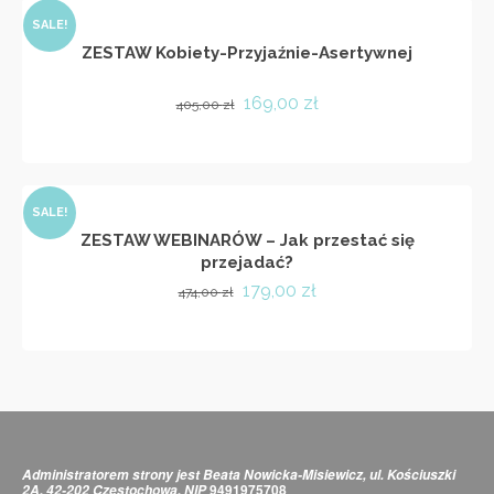
SALE!
ZESTAW Kobiety-Przyjaźnie-Asertywnej
Pierwotna
Aktualna
169,00
zł
405,00
zł
cena
cena
DODAJ DO KOSZYKA
wynosiła:
wynosi:
405,00 zł.
169,00 zł.
SALE!
ZESTAW WEBINARÓW – Jak przestać się
przejadać?
Pierwotna
Aktualna
179,00
zł
474,00
zł
cena
cena
DODAJ DO KOSZYKA
wynosiła:
wynosi:
474,00 zł.
179,00 zł.
Administratorem strony jest Beata Nowicka-Misiewicz, ul. Kościuszki
9491975708
2A, 42-202 Częstochowa, NIP