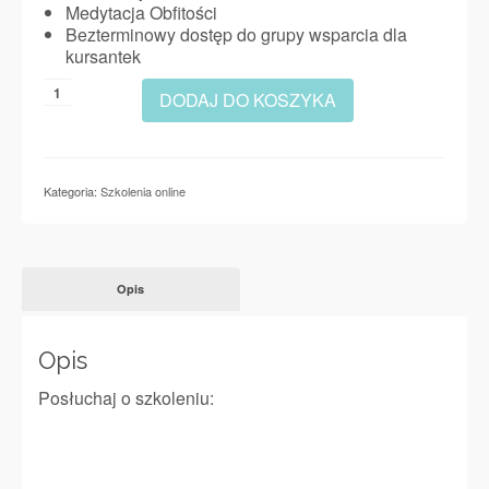
Medytacja Obfitości
Bezterminowy dostęp do grupy wsparcia dla
kursantek
ilość
DODAJ DO KOSZYKA
Moc
Obfitości
-
finansowej
Kategoria:
Szkolenia online
i
życiowej
Opis
Opis
Posłuchaj o szkoleniu: