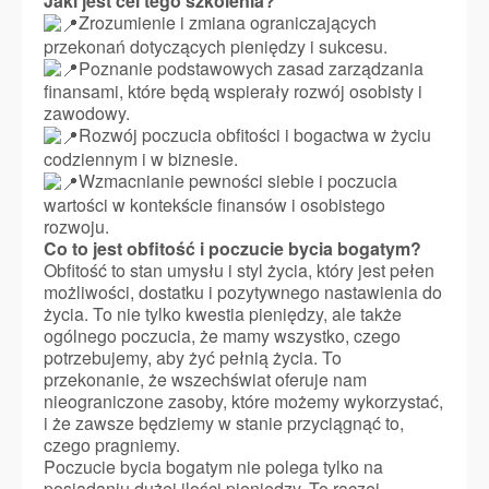
Jaki jest cel tego szkolenia?
Zrozumienie i zmiana ograniczających
przekonań dotyczących pieniędzy i sukcesu.
Poznanie podstawowych zasad zarządzania
finansami, które będą wspierały rozwój osobisty i
zawodowy.
Rozwój poczucia obfitości i bogactwa w życiu
codziennym i w biznesie.
Wzmacnianie pewności siebie i poczucia
wartości w kontekście finansów i osobistego
rozwoju.
Co to jest obfitość i poczucie bycia bogatym?
Obfitość to stan umysłu i styl życia, który jest pełen
możliwości, dostatku i pozytywnego nastawienia do
życia. To nie tylko kwestia pieniędzy, ale także
ogólnego poczucia, że mamy wszystko, czego
potrzebujemy, aby żyć pełnią życia. To
przekonanie, że wszechświat oferuje nam
nieograniczone zasoby, które możemy wykorzystać,
i że zawsze będziemy w stanie przyciągnąć to,
czego pragniemy.
Poczucie bycia bogatym nie polega tylko na
posiadaniu dużej ilości pieniędzy. To raczej