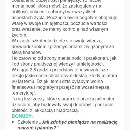
mentalność, która mówi, że zasługujemy na
obfitość, sukces i dobrobyt we wszystkich
aspektach życia. Poczucie bycia bogatym obejmuje
wiarę w swoje umiejętności, poczucie wartości,
oraz wrażenie, że mamy kontrolę nad własnym
życiem.
W czasie szkolenia dzielę się swoją wiedzą,
doświadczeniem i przemyśleniami związanymi ze
sferą finansów.
I to zarówno od strony mentalności i przekonań, jak
i od strony praktycznej wiedzy i umiejętności.
W ciągu 2,5 godzin przedstawię najważniejsze
lekcje jakie sama chciałabym dostać, kiedy miałam
20 lat temu. Dzięki temu dziś byłabym wolna
finansowa i mogłabym przejść na wcześniejszą
„emeryturę”.
To są też rzeczy, które staram się przekazać moim
dzieciom, aby budowały swój dobrobyt i poczucie
obfitości z lekkością i mądrością.
BONUSY:
Szkolenie
„Jak zdobyć pieniądze na realizację
marzeń i planów?”