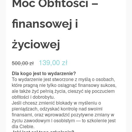
Moc Obfitości –
finansowej i
życiowej
Pierwotna
Aktualna
139,00
zł
500,00
zł
cena
cena
wynosiła:
wynosi:
Dla kogo jest to wydarzenie?
500,00 zł.
139,00 zł.
To wydarzenie jest stworzone z myślą o osobach,
które pragną nie tylko osiągnąć finansowy sukces,
ale także żyć pełnią życia, cieszyć się poczuciem
obfitości i dobrobytu.
Jeśli chcesz zmienić blokady w myśleniu o
pieniądzach, odzyskać kontrolę nad swoimi
finansami, oraz wprowadzić pozytywne zmiany w
życiu zawodowym i osobistym — to szkolenie jest
dla Ciebie.