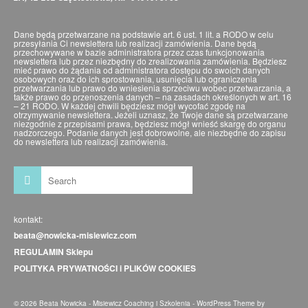
Dane będą przetwarzane na podstawie art. 6 ust. 1 lit. a RODO w celu
przesyłania Ci newslettera lub realizacji zamówienia. Dane będą
przechowywane w bazie administratora przez czas funkcjonowania
newslettera lub przez niezbędny do zrealizowania zamówienia. Będziesz
mieć prawo do żądania od administratora dostępu do swoich danych
osobowych oraz do ich sprostowania, usunięcia lub ograniczenia
przetwarzania lub prawo do wniesienia sprzeciwu wobec przetwarzania, a
także prawo do przenoszenia danych – na zasadach określonych w art. 16
– 21 RODO. W każdej chwili będziesz mógł wycofać zgodę na
otrzymywanie newslettera. Jeżeli uznasz, że Twoje dane są przetwarzane
niezgodnie z przepisami prawa, będziesz mógł wnieść skargę do organu
nadzorczego. Podanie danych jest dobrowolne, ale niezbędne do zapisu
do newslettera lub realizacji zamówienia.
kontakt:
beata@nowicka-misiewicz.com
REGULAMIN Sklepu
POLITYKA PRYWATNOŚCI i PLIKÓW COOKIES
© 2026 Beata Nowicka - Misiewicz Coaching i Szkolenia - WordPress Theme by