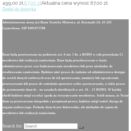
499,00 zł.
67,00
zł
Aktualna cena wynosi: 67,00 zł.
Dodaj do koszyka
Administratorem strony jest Beata Nowicka-Misiewicz, ul. Kościuszki 2A, 42-202
Częstochowa, NIP
9491975708
Dane będą przetwarzane na podstawie art. 6 ust. 1 lit. a RODO w celu przesyłania Ci
newslettera lub realizacji zamówienia. Dane będą przechowywane w bazie
administratora przez czas funkcjonowania newslettera lub przez niezbędny do
zrealizowania zamówienia. Będziesz mieć prawo do żądania od administratora dostępu
do swoich danych osobowych oraz do ich sprostowania, usunięcia lub ograniczenia
przetwarzania lub prawo do wniesienia sprzeciwu wobec przetwarzania, a także prawo
do przenoszenia danych – na zasadach określonych w art. 16 – 21 RODO. W każdej
chwili będziesz mógł wycofać zgodę na otrzymywanie newslettera. Jeżeli uznasz, że Twoje
dane są przetwarzane niezgodnie z przepisami prawa, będziesz mógł wnieść skargę do
organu nadzorczego. Podanie danych jest dobrowolne, ale niezbędne do zapisu do
newslettera lub realizacji zamówienia.
Search for: