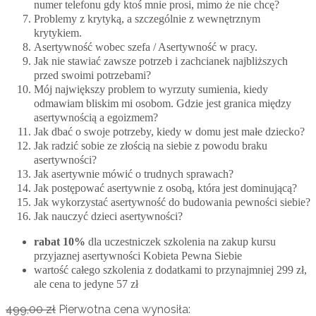
numer telefonu gdy ktoś mnie prosi, mimo że nie chcę?
Problemy z krytyką, a szczególnie z wewnętrznym
krytykiem.
Asertywność wobec szefa / Asertywność w pracy.
Jak nie stawiać zawsze potrzeb i zachcianek najbliższych
przed swoimi potrzebami?
Mój największy problem to wyrzuty sumienia, kiedy
odmawiam bliskim mi osobom. Gdzie jest granica między
asertywnością a egoizmem?
Jak dbać o swoje potrzeby, kiedy w domu jest małe dziecko?
Jak radzić sobie ze złością na siebie z powodu braku
asertywności?
Jak asertywnie mówić o trudnych sprawach?
Jak postępować asertywnie z osobą, która jest dominującą?
Jak wykorzystać asertywność do budowania pewności siebie?
Jak nauczyć dzieci asertywności?
rabat 10%
dla uczestniczek szkolenia na zakup kursu
przyjaznej asertywności Kobieta Pewna Siebie
wartość całego szkolenia z dodatkami to przynajmniej 299 zł,
ale cena to jedyne 57 zł
499,00
zł
Pierwotna cena wynosiła: