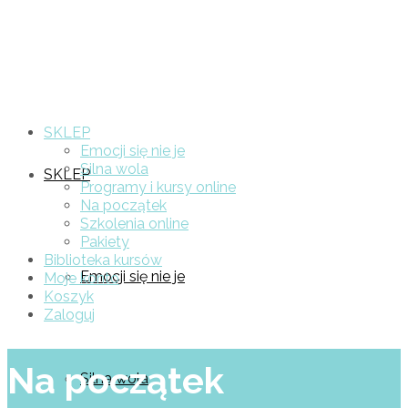
SKLEP
Emocji się nie je
Silna wola
SKLEP
Programy i kursy online
Na początek
Szkolenia online
Pakiety
Biblioteka kursów
Emocji się nie je
Moje konto
Koszyk
Zaloguj
Na początek
Silna wola