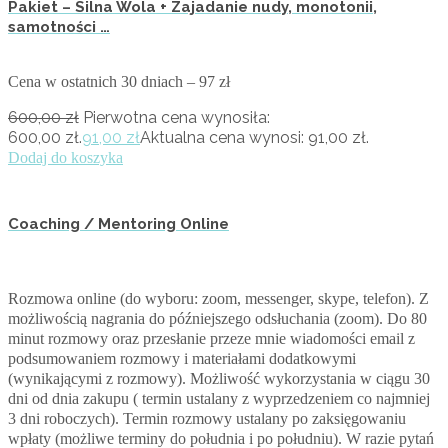
Pakiet – Silna Wola + Zajadanie nudy, monotonii,
samotności …
Cena w ostatnich 30 dniach – 97 zł
600,00
zł
Pierwotna cena wynosiła:
600,00 zł.
91,00
zł
Aktualna cena wynosi: 91,00 zł.
Dodaj do koszyka
Coaching / Mentoring Online
Rozmowa online (do wyboru: zoom, messenger, skype, telefon). Z
możliwością nagrania do późniejszego odsłuchania (zoom). Do 80
minut rozmowy oraz przesłanie przeze mnie wiadomości email z
podsumowaniem rozmowy i materiałami dodatkowymi
(wynikającymi z rozmowy). Możliwość wykorzystania w ciągu 30
dni od dnia zakupu ( termin ustalany z wyprzedzeniem co najmniej
3 dni roboczych). Termin rozmowy ustalany po zaksięgowaniu
wpłaty (możliwe terminy do południa i po południu). W razie pytań