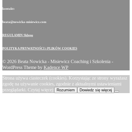
kontakt:
beata@nowicka-misiewicz.com
REGULAMIN Sklepu
POLITYKA PRYWATNOŚCI i PLIKÓW COOKIES
© 2026 Beata Nowicka - Misiewicz Coaching i Szkolenia -
WordPress Theme by
Kadence WP
Strona używa ciasteczek (cookies). Korzystając ze strony wyrażasz
zgodę na używanie cookies, zgodnie z aktualnymi ustawieniami
przeglądarki. Czytaj więcej:
Rozumiem
Dowiedz się więcej