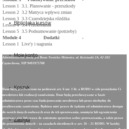
Lesson 1
3.1. Planowanie - przeszkody
Lesson 2
3.2 Matryca wpływu zmian
Lesson 3
3.3 Czarodziejska różdżka
Biblioteka kursów
Lesson 4
3.4 Przekonania
Lesson 5
3.5 Podsumowanie (potrzeby)
Module 4
Dodatki
-
Lesson 1
Live'y i nagrania
Moje konto
Administratorem strony jest Beata Nowicka-Misiewicz, ul. Kościuszki 2A, 42-202
Częstochowa, NIP
9491975708
Koszyk
Dane będą przetwarzane na podstawie art. 6 ust. 1 lit. a RODO w celu przesyłania Ci
newslettera lub realizacji zamówienia. Dane będą przechowywane w bazie
administratora przez czas funkcjonowania newslettera lub przez niezbędny do
zrealizowania zamówienia. Będziesz mieć prawo do żądania od administratora dostępu
do swoich danych osobowych oraz do ich sprostowania, usunięcia lub ograniczenia
przetwarzania lub prawo do wniesienia sprzeciwu wobec przetwarzania, a także prawo
Zaloguj
do przenoszenia danych – na zasadach określonych w art. 16 – 21 RODO. W każdej