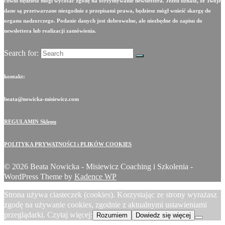
chwili będziesz mógł wycofać zgodę na otrzymywanie newslettera. Jeżeli uznasz, że Twoje
dane są przetwarzane niezgodnie z przepisami prawa, będziesz mógł wnieść skargę do
organu nadzorczego. Podanie danych jest dobrowolne, ale niezbędne do zapisu do
newslettera lub realizacji zamówienia.
Search for:
kontakt:
beata@nowicka-misiewicz.com
REGULAMIN Sklepu
POLITYKA PRYWATNOŚCI i PLIKÓW COOKIES
© 2026 Beata Nowicka - Misiewicz Coaching i Szkolenia -
WordPress Theme by
Kadence WP
Strona używa ciasteczek (cookies). Korzystając ze strony wyrażasz
zgodę na używanie cookies, zgodnie z aktualnymi ustawieniami
przeglądarki. Czytaj więcej:
Rozumiem
Dowiedz się więcej