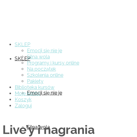
SKLEP
Emocji się nie je
Silna wola
SKLEP
Programy i kursy online
Na początek
Szkolenia online
Pakiety
Biblioteka kursów
Emocji się nie je
Moje konto
Koszyk
Zaloguj
Live’y i nagrania
Silna wola