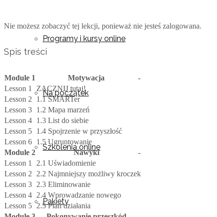
Nie możesz zobaczyć tej lekcji, ponieważ nie jesteś zalogowana.
Programy i kursy online
Spis treści
Module 1
Motywacja
-
Lesson 1
ZACZNIJ tutaj!
Na początek
Lesson 2
1.1 SMARTer
Lesson 3
1.2 Mapa marzeń
Lesson 4
1.3 List do siebie
Lesson 5
1.4 Spojrzenie w przyszłość
Lesson 6
1.5 Ugruntowanie
Szkolenia online
Module 2
Nawyki
-
Lesson 1
2.1 Uświadomienie
Lesson 2
2.2 Najmniejszy możliwy kroczek
Lesson 3
2.3 Eliminowanie
Lesson 4
2.4 Wprowadzanie nowego
Pakiety
Lesson 5
2.5 Plan działania
Module 3
Pokonywanie przeszkód
-