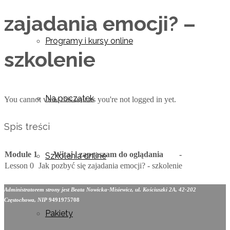
zajadania emocji? –
Programy i kursy online
szkolenie
Na początek
You cannot view this unit as you're not logged in yet.
Spis treści
Module 1
Witaj i zapraszam do oglądania
-
Szkolenia online
Lesson 0
Jak pozbyć się zajadania emocji? - szkolenie
Administratorem strony jest Beata Nowicka-Misiewicz, ul. Kościuszki 2A, 42-202
Częstochowa, NIP
9491975708
Pakiety