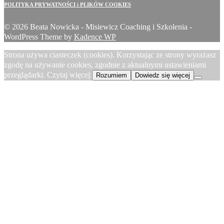
POLITYKA PRYWATNOŚCI i PLIKÓW COOKIES
© 2026 Beata Nowicka - Misiewicz Coaching i Szkolenia -
WordPress Theme by
Kadence WP
Strona używa ciasteczek (cookies). Korzystając ze strony wyrażasz
zgodę na używanie cookies, zgodnie z aktualnymi ustawieniami
przeglądarki. Czytaj więcej:
Rozumiem
Dowiedz się więcej