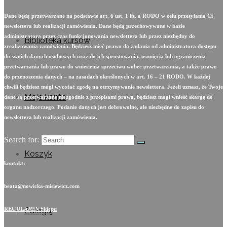
Dane będą przetwarzane na podstawie art. 6 ust. 1 lit. a RODO w celu przesyłania Ci
newslettera lub realizacji zamówienia. Dane będą przechowywane w bazie
administratora przez czas funkcjonowania newslettera lub przez niezbędny do
Biblioteka kursów
zrealizowania zamówienia. Będziesz mieć prawo do żądania od administratora dostępu
do swoich danych osobowych oraz do ich sprostowania, usunięcia lub ograniczenia
przetwarzania lub prawo do wniesienia sprzeciwu wobec przetwarzania, a także prawo
do przenoszenia danych – na zasadach określonych w art. 16 – 21 RODO. W każdej
chwili będziesz mógł wycofać zgodę na otrzymywanie newslettera. Jeżeli uznasz, że Twoje
Moje konto
dane są przetwarzane niezgodnie z przepisami prawa, będziesz mógł wnieść skargę do
organu nadzorczego. Podanie danych jest dobrowolne, ale niezbędne do zapisu do
newslettera lub realizacji zamówienia.
Search for:
Koszyk
kontakt:
beata@nowicka-misiewicz.com
Zaloguj
REGULAMIN Sklepu