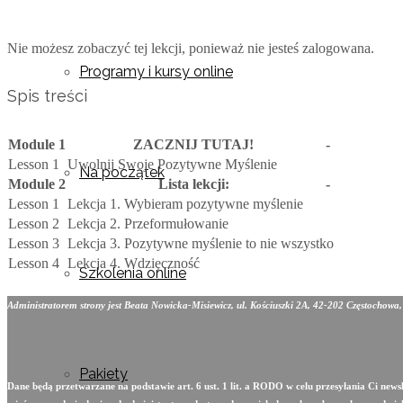
Nie możesz zobaczyć tej lekcji, ponieważ nie jesteś zalogowana.
Programy i kursy online
Spis treści
Module 1
ZACZNIJ TUTAJ!
-
Lesson 1
Uwolnij Swoje Pozytywne Myślenie
Na początek
Module 2
Lista lekcji:
-
Lesson 1
Lekcja 1. Wybieram pozytywne myślenie
Lesson 2
Lekcja 2. Przeformułowanie
Lesson 3
Lekcja 3. Pozytywne myślenie to nie wszystko
Lesson 4
Lekcja 4. Wdzięczność
Szkolenia online
Administratorem strony jest Beata Nowicka-Misiewicz, ul. Kościuszki 2A, 42-202 Częstochowa
Pakiety
Dane będą przetwarzane na podstawie art. 6 ust. 1 lit. a RODO w celu przesyłania Ci new