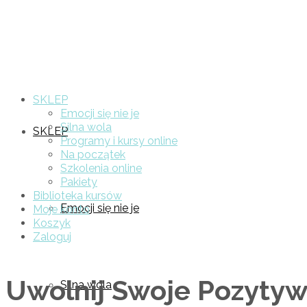
SKLEP
Emocji się nie je
Silna wola
SKLEP
Programy i kursy online
Na początek
Szkolenia online
Pakiety
Biblioteka kursów
Emocji się nie je
Moje konto
Koszyk
Zaloguj
Uwolnij Swoje Pozytyw
Silna wola