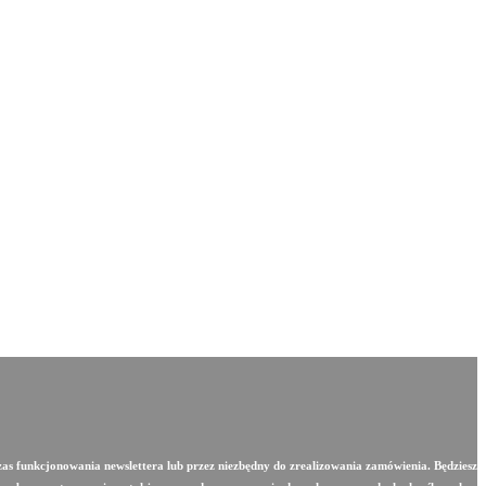
zas funkcjonowania newslettera lub przez niezbędny do zrealizowania zamówienia. Będziesz