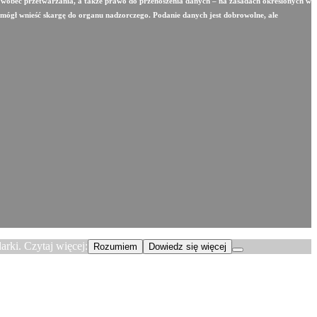
u wobec przetwarzania, a także prawo do przenoszenia danych – na zasadach określonych w
 mógł wnieść skargę do organu nadzorczego. Podanie danych jest dobrowolne, ale
rki. Czytaj więcej:
Rozumiem
Dowiedz się więcej