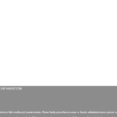
, NIP
9491975708
slettera lub realizacji zamówienia. Dane będą przechowywane w bazie administratora przez c