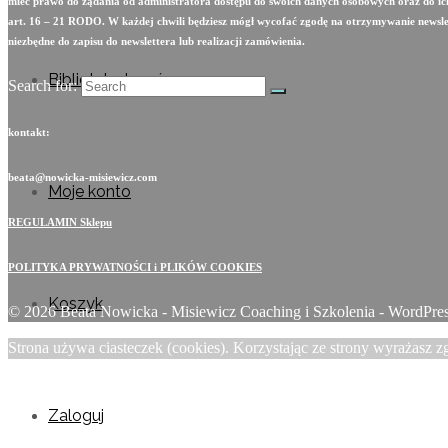
mieć prawo do żądania od administratora dostępu do swoich danych osobowych oraz do ich
art. 16 – 21 RODO. W każdej chwili będziesz mógł wycofać zgodę na otrzymywanie newslett
niezbędne do zapisu do newslettera lub realizacji zamówienia.
Biblioteka kursów
Search for:
kontakt:
beata@nowicka-misiewicz.com
Moje konto
REGULAMIN Sklepu
POLITYKA PRYWATNOŚCI i PLIKÓW COOKIES
Koszyk
© 2026 Beata Nowicka - Misiewicz Coaching i Szkolenia - WordPr
Strona używa ciasteczek (cookies). Korzystając ze strony wyrażasz z
Zaloguj