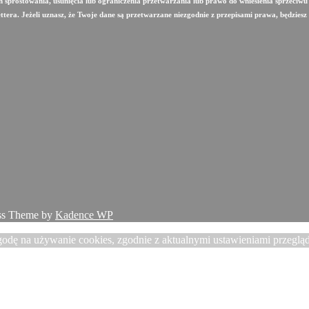
 sprostowania, usunięcia lub ograniczenia przetwarzania lub prawo do wniesienia sprzeciw
era. Jeżeli uznasz, że Twoje dane są przetwarzane niezgodnie z przepisami prawa, będziesz
ess Theme by
Kadence WP
godę na używanie cookies, zgodnie z aktualnymi ustawieniami przegląda