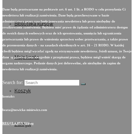
Dane będą przetwarzane na podstawie art. 6 ust. 1 lit. a RODO w celu przesyłania Ci
newslettera lub realizacji zamówienia. Dane będą przechowywane w bazie
administratora przez czas funkcjonowania newslettera lub przez niezbędny do
Biblioteka kursów
zrealizowania zamówienia. Będziesz mieć prawo do żądania od administratora dostępu
do swoich danych osobowych oraz do ich sprostowania, usunięcia lub ograniczenia
przetwarzania lub prawo do wniesienia sprzeciwu wobec przetwarzania, a także prawo
do przenoszenia danych – na zasadach określonych w art. 16 – 21 RODO. W każdej
chwili będziesz mógł wycofać zgodę na otrzymywanie newslettera. Jeżeli uznasz, że Twoje
Moje konto
dane są przetwarzane niezgodnie z przepisami prawa, będziesz mógł wnieść skargę do
organu nadzorczego. Podanie danych jest dobrowolne, ale niezbędne do zapisu do
newslettera lub realizacji zamówienia.
Search for:
Koszyk
kontakt:
beata@nowicka-misiewicz.com
Zaloguj
REGULAMIN Sklepu