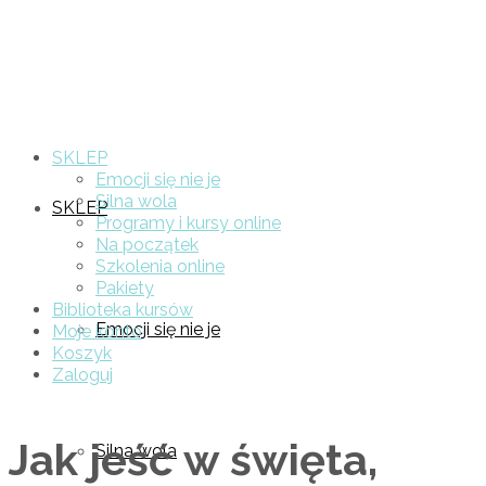
SKLEP
Emocji się nie je
Silna wola
SKLEP
Programy i kursy online
Na początek
Szkolenia online
Pakiety
Biblioteka kursów
Emocji się nie je
Moje konto
Koszyk
Zaloguj
Jak jeść w święta,
Silna wola