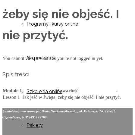
żeby się nie objeść. I
Programy i kursy online
nie przytyć.
Na początek
You cannot view this unit as you're not logged in yet.
Spis treści
Module 1
Zawartość
-
Szkolenia online
Lesson 1
Jak jeść w święta, żeby się nie objeść. I nie przytyć.
Administratorem strony jest Beata Nowicka-Misiewicz, ul. Kościuszki 2A, 42-202
Częstochowa, NIP
9491975708
Pakiety