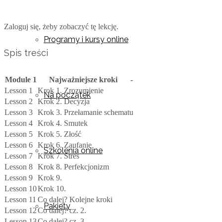
Zaloguj się, żeby zobaczyć tę lekcję.
Programy i kursy online
Spis treści
Module 1
Najważniejsze kroki
-
Lesson 1
Krok 1. Zrozumienie
Na początek
Lesson 2
Krok 2. Decyzja
Lesson 3
Krok 3. Przełamanie schematu
Lesson 4
Krok 4. Smutek
Lesson 5
Krok 5. Złość
Lesson 6
Krok 6. Zaufanie
Szkolenia online
Lesson 7
Krok 7. Stres
Lesson 8
Krok 8. Perfekcjonizm
Lesson 9
Krok 9.
Lesson 10
Krok 10.
Lesson 11
Co dalej? Kolejne kroki
Pakiety
Lesson 12
Co dalej? cz. 2.
Lesson 13
Co dalej? cz. 3