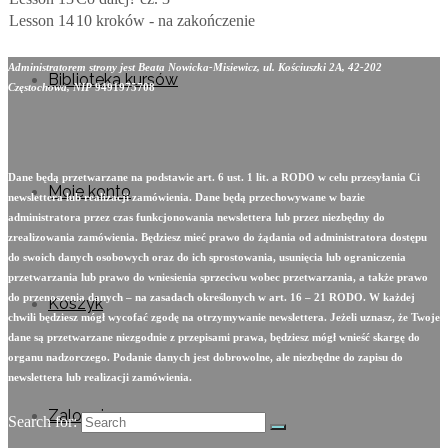
Lesson 14
10 kroków - na zakończenie
Administratorem strony jest Beata Nowicka-Misiewicz, ul. Kościuszki 2A, 42-202
Biblioteka kursów
Częstochowa, NIP
9491975708
Dane będą przetwarzane na podstawie art. 6 ust. 1 lit. a RODO w celu przesyłania Ci
Moje konto
newslettera lub realizacji zamówienia. Dane będą przechowywane w bazie
administratora przez czas funkcjonowania newslettera lub przez niezbędny do
zrealizowania zamówienia. Będziesz mieć prawo do żądania od administratora dostępu
do swoich danych osobowych oraz do ich sprostowania, usunięcia lub ograniczenia
przetwarzania lub prawo do wniesienia sprzeciwu wobec przetwarzania, a także prawo
do przenoszenia danych – na zasadach określonych w art. 16 – 21 RODO. W każdej
Koszyk
chwili będziesz mógł wycofać zgodę na otrzymywanie newslettera. Jeżeli uznasz, że Twoje
dane są przetwarzane niezgodnie z przepisami prawa, będziesz mógł wnieść skargę do
organu nadzorczego. Podanie danych jest dobrowolne, ale niezbędne do zapisu do
newslettera lub realizacji zamówienia.
Zaloguj
Search for: