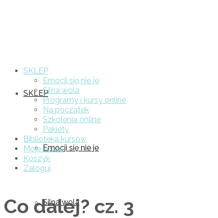
SKLEP
Emocji się nie je
Silna wola
SKLEP
Programy i kursy online
Na początek
Szkolenia online
Pakiety
Biblioteka kursów
Emocji się nie je
Moje konto
Koszyk
Zaloguj
Co dalej? cz. 3
Silna wola