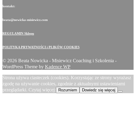
kontakt:
beata@nowicka-misiewicz.com
REGULAMIN Sklepu
POLITYKA PRYWATNOŚCI i PLIKÓW COOKIES
© 2026 Beata Nowicka - Misiewicz Coaching i Szkolenia -
WordPress Theme by
Kadence WP
Strona używa ciasteczek (cookies). Korzystając ze strony wyrażasz
zgodę na używanie cookies, zgodnie z aktualnymi ustawieniami
przeglądarki. Czytaj więcej:
Rozumiem
Dowiedz się więcej