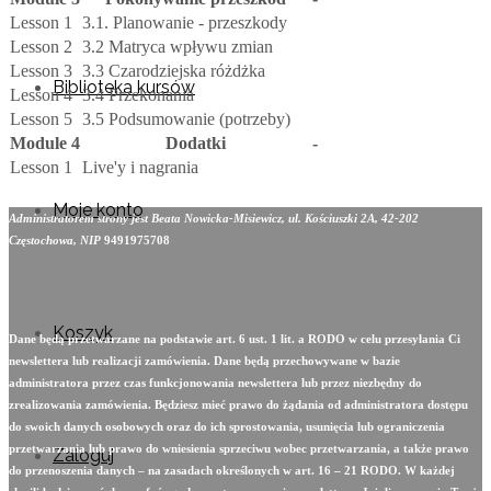
Lesson 1
3.1. Planowanie - przeszkody
Lesson 2
3.2 Matryca wpływu zmian
Lesson 3
3.3 Czarodziejska różdżka
Biblioteka kursów
Lesson 4
3.4 Przekonania
Lesson 5
3.5 Podsumowanie (potrzeby)
Module 4
Dodatki
-
Lesson 1
Live'y i nagrania
Moje konto
Administratorem strony jest Beata Nowicka-Misiewicz, ul. Kościuszki 2A, 42-202
Częstochowa, NIP
9491975708
Koszyk
Dane będą przetwarzane na podstawie art. 6 ust. 1 lit. a RODO w celu przesyłania Ci
newslettera lub realizacji zamówienia. Dane będą przechowywane w bazie
administratora przez czas funkcjonowania newslettera lub przez niezbędny do
zrealizowania zamówienia. Będziesz mieć prawo do żądania od administratora dostępu
do swoich danych osobowych oraz do ich sprostowania, usunięcia lub ograniczenia
przetwarzania lub prawo do wniesienia sprzeciwu wobec przetwarzania, a także prawo
Zaloguj
do przenoszenia danych – na zasadach określonych w art. 16 – 21 RODO. W każdej