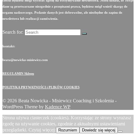
chwili będziesz mógł wycofać zgodę na otrzymywanie newslettera. Jeżeli uznasz, że Twoje
dane są przetwarzane niezgodnie z przepisami prawa, będziesz mógł wnieść skargę do
organu nadzorczego. Podanie danych jest dobrowolne, ale niezbędne do zapisu do
newslettera lub realizacji zamówienia.
Search for:
kontakt:
beata@nowicka-misiewicz.com
REGULAMIN Sklepu
POLITYKA PRYWATNOŚCI i PLIKÓW COOKIES
© 2026 Beata Nowicka - Misiewicz Coaching i Szkolenia -
WordPress Theme by
Kadence WP
Strona używa ciasteczek (cookies). Korzystając ze strony wyrażasz
zgodę na używanie cookies, zgodnie z aktualnymi ustawieniami
przeglądarki. Czytaj więcej:
Rozumiem
Dowiedz się więcej