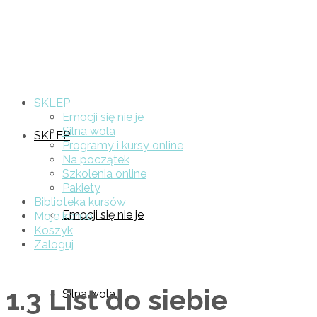
SKLEP
Emocji się nie je
Silna wola
SKLEP
Programy i kursy online
Na początek
Szkolenia online
Pakiety
Biblioteka kursów
Emocji się nie je
Moje konto
Koszyk
Zaloguj
1.3 List do siebie
Silna wola