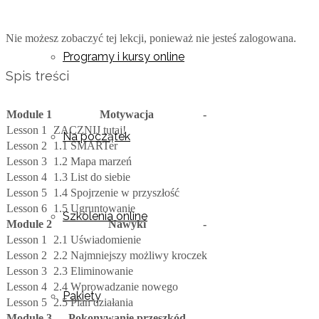
Nie możesz zobaczyć tej lekcji, ponieważ nie jesteś zalogowana.
Programy i kursy online
Spis treści
Module 1
Motywacja
-
Lesson 1
ZACZNIJ tutaj!
Na początek
Lesson 2
1.1 SMARTer
Lesson 3
1.2 Mapa marzeń
Lesson 4
1.3 List do siebie
Lesson 5
1.4 Spojrzenie w przyszłość
Lesson 6
1.5 Ugruntowanie
Szkolenia online
Module 2
Nawyki
-
Lesson 1
2.1 Uświadomienie
Lesson 2
2.2 Najmniejszy możliwy kroczek
Lesson 3
2.3 Eliminowanie
Lesson 4
2.4 Wprowadzanie nowego
Pakiety
Lesson 5
2.5 Plan działania
Module 3
Pokonywanie przeszkód
-