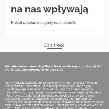
na nas wpływają
Pakiet szkoleń dostępny na platformie.
Spis treści
Administratorem strony jest Beata Nowicka-Misiewicz, ul. Kościuszki
9491975708
2A, 42-202 Częstochowa, NIP
Dane będą przetwarzane na podstawie art. 6 ust. 1 lit. a RODO w celu
przesyłania Ci newslettera lub realizacji zamówienia. Dane będą
przechowywane w bazie administratora przez czas funkcjonowania
newslettera lub przez niezbędny do zrealizowania zamówienia. Będziesz
mieć prawo do żądania od administratora dostępu do swoich danych
osobowych oraz do ich sprostowania, usunięcia lub ograniczenia
przetwarzania lub prawo do wniesienia sprzeciwu wobec przetwarzania, a
także prawo do przenoszenia danych – na zasadach określonych w art. 16
– 21 RODO. W każdej chwili będziesz mógł wycofać zgodę na