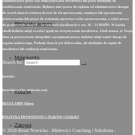
administratora przez czas funkcjonowania newslettera lub przez niezbędny do
zrealizowania zamówienia. Będziesz mieć prawo do żądania od administratora dostępu
do swoich danych osobowych oraz do ich sprostowania, usunięcia lub ograniczenia
przetwarzania lub prawo do wniesienia sprzeciwu wobec przetwarzania, a także prawo
Biblioteka kursów
do przenoszenia danych – na zasadach określonych w art. 16 – 21 RODO. W każdej
chwili będziesz mógł wycofać zgodę na otrzymywanie newslettera. Jeżeli uznasz, że Twoje
dane są przetwarzane niezgodnie z przepisami prawa, będziesz mógł wnieść skargę do
organu nadzorczego. Podanie danych jest dobrowolne, ale niezbędne do zapisu do
newslettera lub realizacji zamówienia.
Moje konto
Search for:
kontakt:
beata@nowicka-misiewicz.com
Koszyk
REGULAMIN Sklepu
POLITYKA PRYWATNOŚCI i PLIKÓW COOKIES
Zaloguj
© 2026 Beata Nowicka - Misiewicz Coaching i Szkolenia -