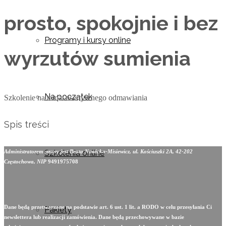
prosto, spokojnie i bez
Programy i kursy online
wyrzutów sumienia
Na początek
Szkolenie na temat asertywnego odmawiania
Spis treści
Szkolenia online
Administratorem strony jest Beata Nowicka-Misiewicz, ul. Kościuszki 2A, 42-202
Częstochowa, NIP
9491975708
Dane będą przetwarzane na podstawie art. 6 ust. 1 lit. a RODO w celu przesyłania Ci
Pakiety
newslettera lub realizacji zamówienia. Dane będą przechowywane w bazie