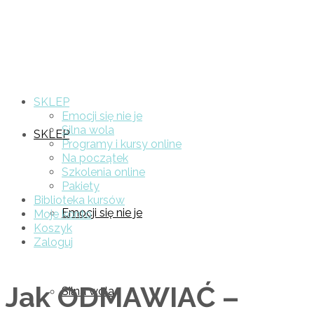
SKLEP
Emocji się nie je
Silna wola
SKLEP
Programy i kursy online
Na początek
Szkolenia online
Pakiety
Biblioteka kursów
Emocji się nie je
Moje konto
Koszyk
Zaloguj
Jak ODMAWIAĆ –
Silna wola