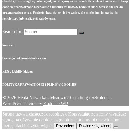
chwili będziesz mógł wycofać zgodę na otrzymywanie newslettera. Jeżeli uznasz, że Twoje
dane są przetwarzane niezgodnie z przepisami prawa, będziesz mógł wnieść skargę do
organu nadzorczego. Podanie danych jest dobrowolne, ale niezbędne do zapisu do
newslettera lub realizacji zamówienia.
Search for:
kontakt:
beata@nowicka-misiewicz.com
REGULAMIN Sklepu
POLITYKA PRYWATNOŚCI i PLIKÓW COOKIES
© 2026 Beata Nowicka - Misiewicz Coaching i Szkolenia -
WordPress Theme by
Kadence WP
Strona używa ciasteczek (cookies). Korzystając ze strony wyrażasz
zgodę na używanie cookies, zgodnie z aktualnymi ustawieniami
przeglądarki. Czytaj więcej:
Rozumiem
Dowiedz się więcej