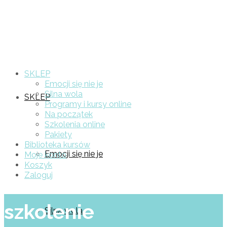
SKLEP
Emocji się nie je
Silna wola
SKLEP
Programy i kursy online
Na początek
Szkolenia online
Pakiety
Biblioteka kursów
Emocji się nie je
Moje konto
Koszyk
Zaloguj
szkolenie
Silna wola