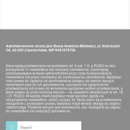
Administratorem strony jest Beata Nowicka-Misiewicz, ul. Kościuszki
9491975708
2A, 42-202 Częstochowa, NIP
Dane będą przetwarzane na podstawie art. 6 ust. 1 lit. a RODO w celu
przesyłania Ci newslettera lub realizacji zamówienia. Dane będą
przechowywane w bazie administratora przez czas funkcjonowania
newslettera lub przez niezbędny do zrealizowania zamówienia. Będziesz
mieć prawo do żądania od administratora dostępu do swoich danych
osobowych oraz do ich sprostowania, usunięcia lub ograniczenia
przetwarzania lub prawo do wniesienia sprzeciwu wobec przetwarzania, a
także prawo do przenoszenia danych – na zasadach określonych w art. 16
– 21 RODO. W każdej chwili będziesz mógł wycofać zgodę na
otrzymywanie newslettera. Jeżeli uznasz, że Twoje dane są przetwarzane
niezgodnie z przepisami prawa, będziesz mógł wnieść skargę do organu
nadzorczego. Podanie danych jest dobrowolne, ale niezbędne do zapisu
do newslettera lub realizacji zamówienia.