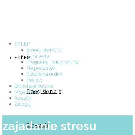
SKLEP
Emocji się nie je
Silna wola
SKLEP
Programy i kursy online
Na początek
Szkolenia online
Pakiety
Biblioteka kursów
Emocji się nie je
Moje konto
Koszyk
Zaloguj
zajadanie stresu
Silna wola