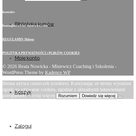
kontakt:
Biblioteka kursów
beata@nowicka-misiewicz.com
REGULAMIN Sklepu
POLITYKA PRYWATNOŚCI i PLIKÓW COOKIES
Moje konto
© 2026 Beata Nowicka - Misiewicz Coaching i Szkolenia -
WordPress Theme by
Kadence WP
Strona używa ciasteczek (cookies). Korzystając ze strony wyrażasz
zgodę na używanie cookies, zgodnie z aktualnymi ustawieniami
Koszyk
przeglądarki. Czytaj więcej:
Rozumiem
Dowiedz się więcej
Zaloguj