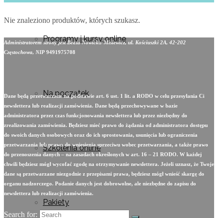
Nie znaleziono produktów, których szukasz.
Programy i kursy online
Administratorem strony jest Beata Nowicka-Misiewicz, ul. Kościuszki 2A, 42-202
Częstochowa, NIP
9491975708
Na początek
Dane będą przetwarzane na podstawie art. 6 ust. 1 lit. a RODO w celu przesyłania Ci
newslettera lub realizacji zamówienia. Dane będą przechowywane w bazie
administratora przez czas funkcjonowania newslettera lub przez niezbędny do
zrealizowania zamówienia. Będziesz mieć prawo do żądania od administratora dostępu
do swoich danych osobowych oraz do ich sprostowania, usunięcia lub ograniczenia
przetwarzania lub prawo do wniesienia sprzeciwu wobec przetwarzania, a także prawo
Szkolenia online
do przenoszenia danych – na zasadach określonych w art. 16 – 21 RODO. W każdej
chwili będziesz mógł wycofać zgodę na otrzymywanie newslettera. Jeżeli uznasz, że Twoje
dane są przetwarzane niezgodnie z przepisami prawa, będziesz mógł wnieść skargę do
organu nadzorczego. Podanie danych jest dobrowolne, ale niezbędne do zapisu do
newslettera lub realizacji zamówienia.
Pakiety
Search for: