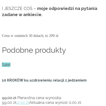
I JESZCZE COŚ –
moje odpowiedzi na pytania
zadane w ankiecie.
Cena w ostatnich 30 dniach, to 299 zł
Podobne produkty
Sale!
10 KROKÓW ku uzdrowieniu relacji z jedzeniem
99,00
zł
Pierwotna cena wynosiła:
99,00 zł.
0,00
zł
Aktualna cena wynosi: 0,00 zł.