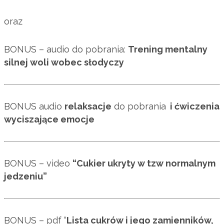
oraz
BONUS – audio do pobrania:
Trening mentalny
silnej woli wobec słodyczy
BONUS audio
relaksacje
do pobrania
i ćwiczenia
wyciszające emocje
BONUS – video
“Cukier ukryty w tzw normalnym
jedzeniu”
BONUS – pdf “
Lista cukrów i jego zamienników,