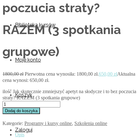
poczucia straty?
Biblioteka kursów
RAZEM (3 spotkania
grupowe)
Moje konto
1800,00
zł
Pierwotna cena wynosiła: 1800,00 zł.
650,00
zł
Aktualna
cena wynosi: 650,00 zł.
ilość Jak skutecznie zmniejszyć apetyt na słodycze i to bez poczucia
Koszyk
straty? RAZEM (3 spotkania grupowe)
Dodaj do koszyka
Kategorie:
Programy i kursy online
,
Szkolenia online
Zaloguj
Opis