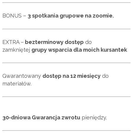
BONUS –
3 spotkania grupowe na zoomie.
EXTRA –
bezterminowy dostęp
do
zamkniętej
grupy wsparcia dla moich kursantek
Gwarantowany
dostęp na 12 miesięcy
do
materiałów.
30-dniowa Gwarancja zwrotu
pieniędzy.