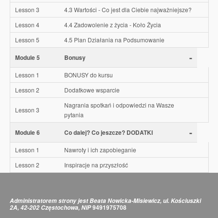
Lesson 3
4.3 Wartości - Co jest dla Ciebie najważniejsze?
Lesson 4
4.4 Zadowolenie z życia - Koło Życia
Lesson 5
4.5 Plan Działania na Podsumowanie
-
Module 5
Bonusy
Lesson 1
BONUSY do kursu
Lesson 2
Dodatkowe wsparcie
Nagrania spotkań i odpowiedzi na Wasze
Lesson 3
pytania
-
Module 6
Co dalej? Co jeszcze? DODATKI
Lesson 1
Nawroty i ich zapobieganie
Lesson 2
Inspiracje na przyszłość
Administratorem strony jest Beata Nowicka-Misiewicz, ul. Kościuszki
9491975708
2A, 42-202 Częstochowa, NIP