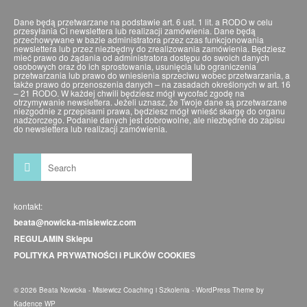
Dane będą przetwarzane na podstawie art. 6 ust. 1 lit. a RODO w celu
przesyłania Ci newslettera lub realizacji zamówienia. Dane będą
przechowywane w bazie administratora przez czas funkcjonowania
newslettera lub przez niezbędny do zrealizowania zamówienia. Będziesz
mieć prawo do żądania od administratora dostępu do swoich danych
osobowych oraz do ich sprostowania, usunięcia lub ograniczenia
przetwarzania lub prawo do wniesienia sprzeciwu wobec przetwarzania, a
także prawo do przenoszenia danych – na zasadach określonych w art. 16
– 21 RODO. W każdej chwili będziesz mógł wycofać zgodę na
otrzymywanie newslettera. Jeżeli uznasz, że Twoje dane są przetwarzane
niezgodnie z przepisami prawa, będziesz mógł wnieść skargę do organu
nadzorczego. Podanie danych jest dobrowolne, ale niezbędne do zapisu
do newslettera lub realizacji zamówienia.
kontakt:
beata@nowicka-misiewicz.com
REGULAMIN Sklepu
POLITYKA PRYWATNOŚCI i PLIKÓW COOKIES
© 2026 Beata Nowicka - Misiewicz Coaching i Szkolenia - WordPress Theme by
Kadence WP