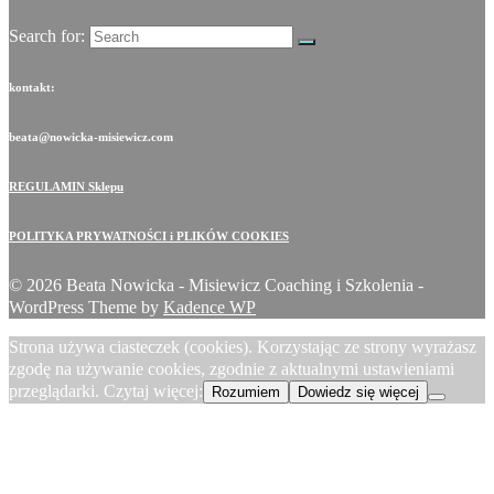
Search for:
kontakt:
beata@nowicka-misiewicz.com
REGULAMIN Sklepu
POLITYKA PRYWATNOŚCI i PLIKÓW COOKIES
© 2026 Beata Nowicka - Misiewicz Coaching i Szkolenia -
WordPress Theme by
Kadence WP
Strona używa ciasteczek (cookies). Korzystając ze strony wyrażasz
zgodę na używanie cookies, zgodnie z aktualnymi ustawieniami
przeglądarki. Czytaj więcej:
Rozumiem
Dowiedz się więcej