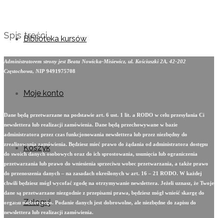
Spis treści
Biblioteka kursów
Administratorem strony jest Beata Nowicka-Misiewicz, ul. Kościuszki 2A, 42-202
Częstochowa, NIP
9491975708
Moje konto
Dane będą przetwarzane na podstawie art. 6 ust. 1 lit. a RODO w celu przesyłania Ci
newslettera lub realizacji zamówienia. Dane będą przechowywane w bazie
administratora przez czas funkcjonowania newslettera lub przez niezbędny do
zrealizowania zamówienia. Będziesz mieć prawo do żądania od administratora dostępu
Koszyk
do swoich danych osobowych oraz do ich sprostowania, usunięcia lub ograniczenia
przetwarzania lub prawo do wniesienia sprzeciwu wobec przetwarzania, a także prawo
do przenoszenia danych – na zasadach określonych w art. 16 – 21 RODO. W każdej
chwili będziesz mógł wycofać zgodę na otrzymywanie newslettera. Jeżeli uznasz, że Twoje
dane są przetwarzane niezgodnie z przepisami prawa, będziesz mógł wnieść skargę do
Zaloguj
organu nadzorczego. Podanie danych jest dobrowolne, ale niezbędne do zapisu do
newslettera lub realizacji zamówienia.