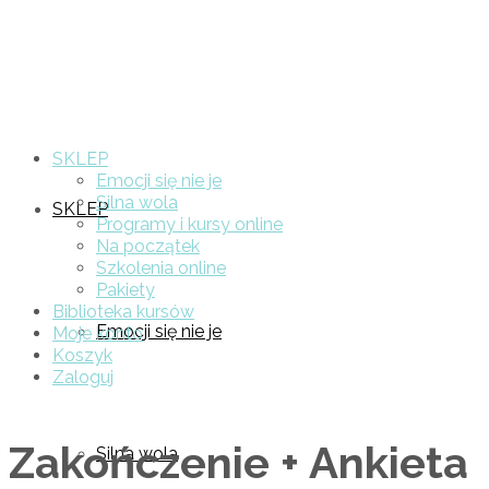
SKLEP
Emocji się nie je
Silna wola
SKLEP
Programy i kursy online
Na początek
Szkolenia online
Pakiety
Biblioteka kursów
Emocji się nie je
Moje konto
Koszyk
Zaloguj
Zakończenie + Ankieta
Silna wola