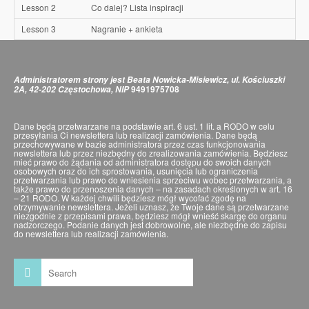
Lesson 2
Co dalej? Lista inspiracji
Lesson 3
Nagranie + ankieta
Administratorem strony jest Beata Nowicka-Misiewicz, ul. Kościuszki
9491975708
2A, 42-202 Częstochowa, NIP
Dane będą przetwarzane na podstawie art. 6 ust. 1 lit. a RODO w celu
przesyłania Ci newslettera lub realizacji zamówienia. Dane będą
przechowywane w bazie administratora przez czas funkcjonowania
newslettera lub przez niezbędny do zrealizowania zamówienia. Będziesz
mieć prawo do żądania od administratora dostępu do swoich danych
osobowych oraz do ich sprostowania, usunięcia lub ograniczenia
przetwarzania lub prawo do wniesienia sprzeciwu wobec przetwarzania, a
także prawo do przenoszenia danych – na zasadach określonych w art. 16
– 21 RODO. W każdej chwili będziesz mógł wycofać zgodę na
otrzymywanie newslettera. Jeżeli uznasz, że Twoje dane są przetwarzane
niezgodnie z przepisami prawa, będziesz mógł wnieść skargę do organu
nadzorczego. Podanie danych jest dobrowolne, ale niezbędne do zapisu
do newslettera lub realizacji zamówienia.