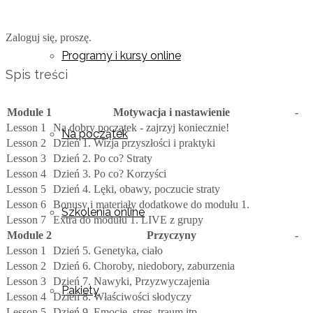
Zaloguj się, proszę.
Programy i kursy online
Spis treści
Module 1
Motywacja i nastawienie
-
Lesson 1
Na dobry początek - zajrzyj koniecznie!
Na początek
Lesson 2
Dzień 1. Wizja przyszłości i praktyki
Lesson 3
Dzień 2. Po co? Straty
Lesson 4
Dzień 3. Po co? Korzyści
Lesson 5
Dzień 4. Lęki, obawy, poczucie straty
Lesson 6
Bonusy i materiały dodatkowe do modułu 1.
Szkolenia online
Lesson 7
Extra do modułu 1. LIVE z grupy
Module 2
Przyczyny
-
Lesson 1
Dzień 5. Genetyka, ciało
Lesson 2
Dzień 6. Choroby, niedobory, zaburzenia
Lesson 3
Dzień 7. Nawyki, Przyzwyczajenia
Pakiety
Lesson 4
Dzień 8. Właściwości słodyczy
Lesson 5
Dzień 9. Emocje, stres, traum itp