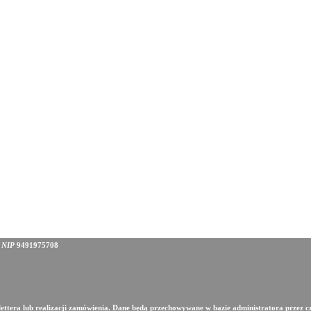
, NIP
9491975708
slettera lub realizacji zamówienia. Dane będą przechowywane w bazie administratora przez c