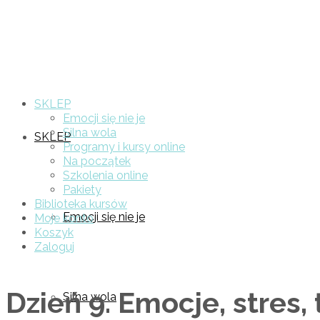
SKLEP
Emocji się nie je
Silna wola
SKLEP
Programy i kursy online
Na początek
Szkolenia online
Pakiety
Biblioteka kursów
Emocji się nie je
Moje konto
Koszyk
Zaloguj
Dzień 9. Emocje, stres,
Silna wola