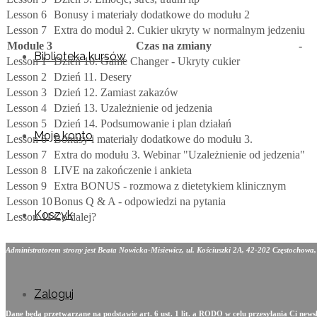
Lesson 6
Bonusy i materiały dodatkowe do modułu 2
Lesson 7
Extra do moduł 2. Cukier ukryty w normalnym jedzeniu
Module 3
Czas na zmiany
-
Biblioteka kursów
Lesson 1
Dzień 10. Game Changer - Ukryty cukier
Lesson 2
Dzień 11. Desery
Lesson 3
Dzień 12. Zamiast zakazów
Lesson 4
Dzień 13. Uzależnienie od jedzenia
Lesson 5
Dzień 14. Podsumowanie i plan działań
Moje konto
Lesson 6
Bonusy i materiały dodatkowe do modułu 3.
Lesson 7
Extra do modułu 3. Webinar "Uzależnienie od jedzenia"
Lesson 8
LIVE na zakończenie i ankieta
Lesson 9
Extra BONUS - rozmowa z dietetykiem klinicznym
Lesson 10
Bonus Q & A - odpowiedzi na pytania
Koszyk
Lesson 11
Co dalej?
Administratorem strony jest Beata Nowicka-Misiewicz, ul. Kościuszki 2A, 42-202 Częstochowa
Zaloguj
Dane będą przetwarzane na podstawie art. 6 ust. 1 lit. a RODO w celu przesyłania Ci new