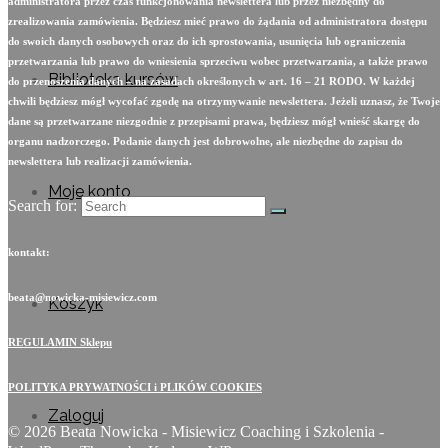
administratora przez czas funkcjonowania newslettera lub przez niezbędny do
zrealizowania zamówienia. Będziesz mieć prawo do żądania od administratora dostępu
do swoich danych osobowych oraz do ich sprostowania, usunięcia lub ograniczenia
przetwarzania lub prawo do wniesienia sprzeciwu wobec przetwarzania, a także prawo
Biblioteka kursów
do przenoszenia danych – na zasadach określonych w art. 16 – 21 RODO. W każdej
chwili będziesz mógł wycofać zgodę na otrzymywanie newslettera. Jeżeli uznasz, że Twoje
dane są przetwarzane niezgodnie z przepisami prawa, będziesz mógł wnieść skargę do
organu nadzorczego. Podanie danych jest dobrowolne, ale niezbędne do zapisu do
newslettera lub realizacji zamówienia.
Moje konto
Search for:
kontakt:
beata@nowicka-misiewicz.com
Koszyk
REGULAMIN Sklepu
POLITYKA PRYWATNOŚCI i PLIKÓW COOKIES
Zaloguj
© 2026 Beata Nowicka - Misiewicz Coaching i Szkolenia -