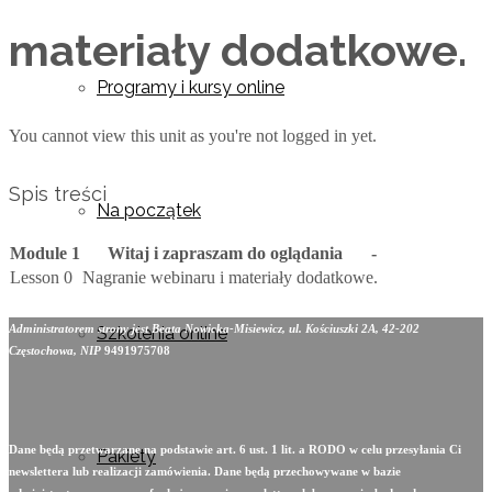
materiały dodatkowe.
Programy i kursy online
You cannot view this unit as you're not logged in yet.
Spis treści
Na początek
Module 1
Witaj i zapraszam do oglądania
-
Lesson 0
Nagranie webinaru i materiały dodatkowe.
Administratorem strony jest Beata Nowicka-Misiewicz, ul. Kościuszki 2A, 42-202
Szkolenia online
Częstochowa, NIP
9491975708
Dane będą przetwarzane na podstawie art. 6 ust. 1 lit. a RODO w celu przesyłania Ci
Pakiety
newslettera lub realizacji zamówienia. Dane będą przechowywane w bazie