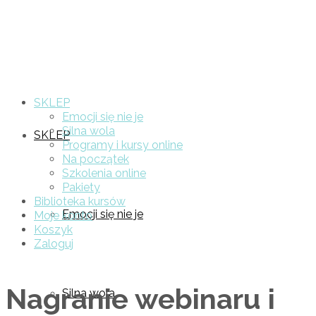
SKLEP
Emocji się nie je
Silna wola
SKLEP
Programy i kursy online
Na początek
Szkolenia online
Pakiety
Biblioteka kursów
Emocji się nie je
Moje konto
Koszyk
Zaloguj
Nagranie webinaru i
Silna wola