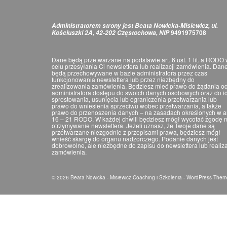
Administratorem strony jest Beata Nowicka-Misiewicz, ul.
9491975708
Kościuszki 2A, 42-202 Częstochowa, NIP
Dane będą przetwarzane na podstawie art. 6 ust. 1 lit. a RODO
celu przesyłania Ci newslettera lub realizacji zamówienia. Dan
będą przechowywane w bazie administratora przez czas
funkcjonowania newslettera lub przez niezbędny do
zrealizowania zamówienia. Będziesz mieć prawo do żądania o
administratora dostępu do swoich danych osobowych oraz do i
sprostowania, usunięcia lub ograniczenia przetwarzania lub
prawo do wniesienia sprzeciwu wobec przetwarzania, a także
prawo do przenoszenia danych – na zasadach określonych w ar
16 – 21 RODO. W każdej chwili będziesz mógł wycofać zgodę 
otrzymywanie newslettera. Jeżeli uznasz, że Twoje dane są
przetwarzane niezgodnie z przepisami prawa, będziesz mógł
wnieść skargę do organu nadzorczego. Podanie danych jest
dobrowolne, ale niezbędne do zapisu do newslettera lub realiza
zamówienia.
© 2026 Beata Nowicka - Misiewicz Coaching i Szkolenia - WordPress The