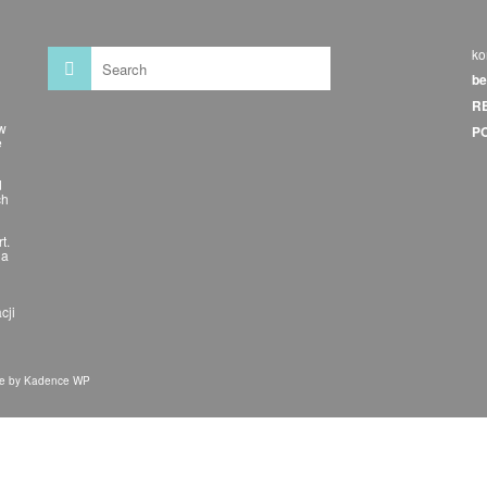
ko
be
R
 w
P
e
d
ch
t.
na
cji
me by
Kadence WP