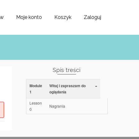
ów
Moje konto
Koszyk
Zaloguj
Spis treści
-
Module
Witaj i zapraszam do
1
oglądania
Lesson
Nagrania
0