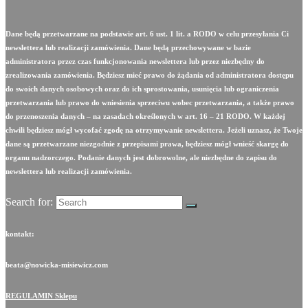
Dane będą przetwarzane na podstawie art. 6 ust. 1 lit. a RODO w celu przesyłania Ci
newslettera lub realizacji zamówienia. Dane będą przechowywane w bazie
administratora przez czas funkcjonowania newslettera lub przez niezbędny do
zrealizowania zamówienia. Będziesz mieć prawo do żądania od administratora dostępu
do swoich danych osobowych oraz do ich sprostowania, usunięcia lub ograniczenia
przetwarzania lub prawo do wniesienia sprzeciwu wobec przetwarzania, a także prawo
do przenoszenia danych – na zasadach określonych w art. 16 – 21 RODO. W każdej
chwili będziesz mógł wycofać zgodę na otrzymywanie newslettera. Jeżeli uznasz, że Twoje
dane są przetwarzane niezgodnie z przepisami prawa, będziesz mógł wnieść skargę do
organu nadzorczego. Podanie danych jest dobrowolne, ale niezbędne do zapisu do
newslettera lub realizacji zamówienia.
Search for:
kontakt:
beata@nowicka-misiewicz.com
REGULAMIN Sklepu