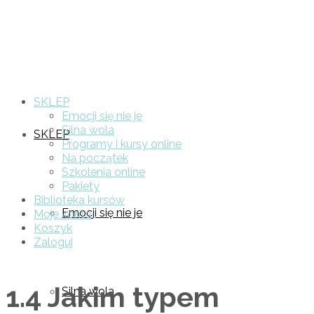
SKLEP
Emocji się nie je
Silna wola
SKLEP
Programy i kursy online
Na początek
Szkolenia online
Pakiety
Biblioteka kursów
Emocji się nie je
Moje konto
Koszyk
Zaloguj
1.4 Jakim typem
Silna wola