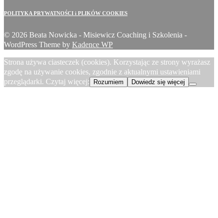
POLITYKA PRYWATNOŚCI i PLIKÓW COOKIES
© 2026 Beata Nowicka - Misiewicz Coaching i Szkolenia -
WordPress Theme by
Kadence WP
Strona używa ciasteczek (cookies). Korzystając ze strony wyrażasz
zgodę na używanie cookies, zgodnie z aktualnymi ustawieniami
przeglądarki. Czytaj więcej:
Rozumiem
Dowiedz się więcej