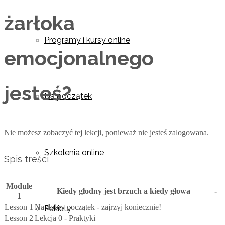
żarłoka
Programy i kursy online
emocjonalnego
jesteś?
Na początek
Nie możesz zobaczyć tej lekcji, ponieważ nie jesteś zalogowana.
Szkolenia online
Spis treści
Module
Kiedy głodny jest brzuch a kiedy głowa
-
1
Lesson 1
Na dobry początek - zajrzyj koniecznie!
Pakiety
Lesson 2
Lekcja 0 - Praktyki