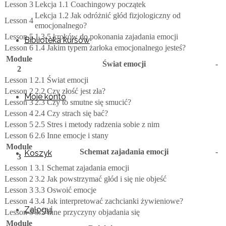
Lesson 3
Lekcja 1.1 Coachingowy początek
Lekcja 1.2 Jak odróżnić głód fizjologiczny od
Lesson 4
emocjonalnego?
Lesson 5
1.3 5 kroków do pokonania zajadania emocji
Biblioteka kursów
Lesson 6
1.4 Jakim typem żarłoka emocjonalnego jesteś?
Module
Świat emocji
-
2
Lesson 1
2.1 Świat emocji
Lesson 2
2.2 Czy złość jest zła?
Moje konto
Lesson 3
2.3 Czy to smutne się smucić?
Lesson 4
2.4 Czy strach się bać?
Lesson 5
2.5 Stres i metody radzenia sobie z nim
Lesson 6
2.6 Inne emocje i stany
Module
Schemat zajadania emocji
-
Koszyk
3
Lesson 1
3.1 Schemat zajadania emocji
Lesson 2
3.2 Jak powstrzymać głód i się nie objeść
Lesson 3
3.3 Oswoić emocje
Lesson 4
3.4 Jak interpretować zachcianki żywieniowe?
Zaloguj
Lesson 5
3.5 Inne przyczyny objadania się
Module