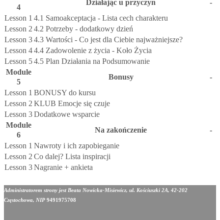
Działając u przyczyn
-
4
Lesson 1
4.1 Samoakceptacja - Lista cech charakteru
Lesson 2
4.2 Potrzeby - dodatkowy dzień
Lesson 3
4.3 Wartości - Co jest dla Ciebie najważniejsze?
Lesson 4
4.4 Zadowolenie z życia - Koło Życia
Lesson 5
4.5 Plan Działania na Podsumowanie
Module
Bonusy
-
5
Lesson 1
BONUSY do kursu
Lesson 2
KLUB Emocje się czuje
Lesson 3
Dodatkowe wsparcie
Module
Na zakończenie
-
6
Lesson 1
Nawroty i ich zapobieganie
Lesson 2
Co dalej? Lista inspiracji
Lesson 3
Nagranie + ankieta
Administratorem strony jest Beata Nowicka-Misiewicz, ul. Kościuszki 2A, 42-202
Częstochowa, NIP
9491975708