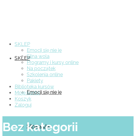
SKLEP
Emocji się nie je
Silna wola
SKLEP
Programy i kursy online
Na początek
Szkolenia online
Pakiety
Biblioteka kursów
Emocji się nie je
Moje konto
Koszyk
Zaloguj
Bez kategorii
Silna wola