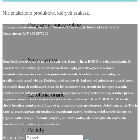
Nie znaleziono produktów, których szukasz.
Programy i kursy online
Administratorem strony jest Beata Nowicka-Misiewicz, ul. Kościuszki 2A, 42-202
Częstochowa, NIP
9491975708
Na początek
Dane będą przetwarzane na podstawie art. 6 ust. 1 lit. a RODO w celu przesyłania Ci
newslettera lub realizacji zamówienia. Dane będą przechowywane w bazie
administratora przez czas funkcjonowania newslettera lub przez niezbędny do
zrealizowania zamówienia. Będziesz mieć prawo do żądania od administratora dostępu
do swoich danych osobowych oraz do ich sprostowania, usunięcia lub ograniczenia
przetwarzania lub prawo do wniesienia sprzeciwu wobec przetwarzania, a także prawo
Szkolenia online
do przenoszenia danych – na zasadach określonych w art. 16 – 21 RODO. W każdej
chwili będziesz mógł wycofać zgodę na otrzymywanie newslettera. Jeżeli uznasz, że Twoje
dane są przetwarzane niezgodnie z przepisami prawa, będziesz mógł wnieść skargę do
organu nadzorczego. Podanie danych jest dobrowolne, ale niezbędne do zapisu do
newslettera lub realizacji zamówienia.
Pakiety
Search for: