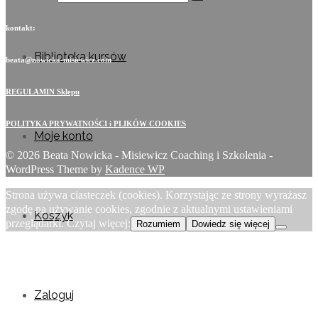
kontakt:
Biblioteka kursów
beata@nowicka-misiewicz.com
REGULAMIN Sklepu
POLITYKA PRYWATNOŚCI i PLIKÓW COOKIES
Moje konto
© 2026 Beata Nowicka - Misiewicz Coaching i Szkolenia -
WordPress Theme by
Kadence WP
Strona używa ciasteczek (cookies). Korzystając ze strony wyrażasz
zgodę na używanie cookies, zgodnie z aktualnymi ustawieniami
Koszyk
przeglądarki. Czytaj więcej:
Rozumiem
Dowiedz się więcej
Zaloguj