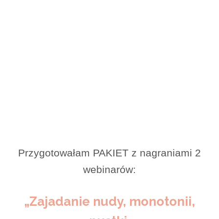
ZANIM odbędzie się BEZPŁATNY
WEBINAR,
możesz skorzystać ze specjalnej
propozycji:
Przygotowałam PAKIET z nagraniami 2
webinarów:
„Zajadanie nudy, monotonii,