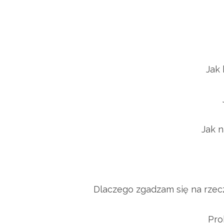
Jak b
J
Jak na
Dlaczego zgadzam się na rzeczy
Probl