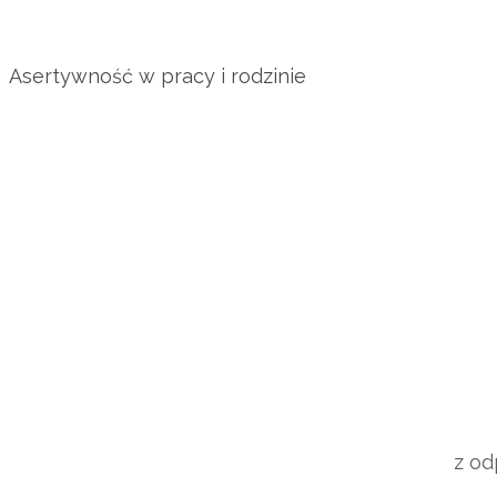
Asertywność w pracy i rodzinie
jak odmawia
z od