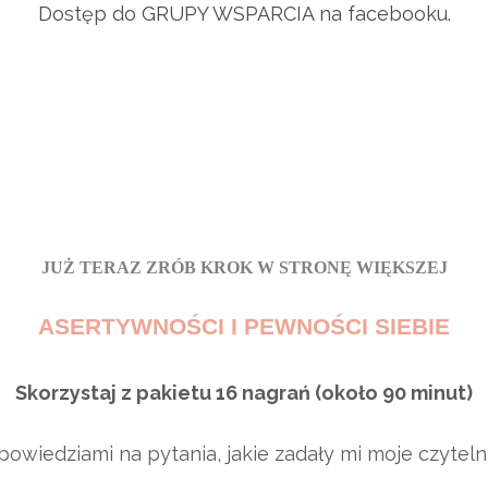
Dostęp do GRUPY WSPARCIA na facebooku.
czyli
ć i bronić swoich granic ze spokojem i pewn
JUŻ TERAZ ZRÓB KROK W STRONĘ WIĘKSZEJ
ASERTYWNOŚCI I PEWNOŚCI SIEBIE
Skorzystaj z
pakietu 16 nagrań (około 90 minut)
powiedziami na pytania, jakie zadały mi moje czytelni