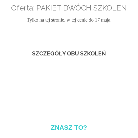
Oferta: PAKIET DWÓCH SZKOLEŃ
Tylko na tej stronie, w tej cenie do 17 maja.
SZCZEGÓŁY OBU SZKOLEŃ
czyli
co ją osłabia a co wzmacnia?
ZNASZ TO?