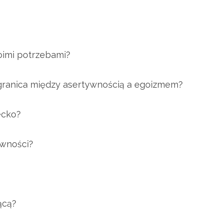
oimi potrzebami?
 granica między asertywnością a egoizmem?
ecko?
tywności?
ącą?