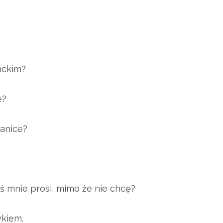
nckim?
e?
ranice?
ś mnie prosi, mimo że nie chcę?
ykiem.