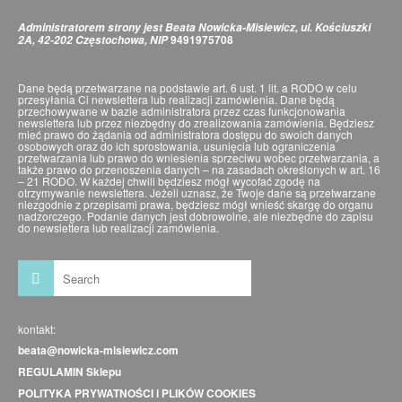
Administratorem strony jest Beata Nowicka-Misiewicz, ul. Kościuszki
9491975708
2A, 42-202 Częstochowa, NIP
Dane będą przetwarzane na podstawie art. 6 ust. 1 lit. a RODO w celu
przesyłania Ci newslettera lub realizacji zamówienia. Dane będą
przechowywane w bazie administratora przez czas funkcjonowania
newslettera lub przez niezbędny do zrealizowania zamówienia. Będziesz
mieć prawo do żądania od administratora dostępu do swoich danych
osobowych oraz do ich sprostowania, usunięcia lub ograniczenia
przetwarzania lub prawo do wniesienia sprzeciwu wobec przetwarzania, a
także prawo do przenoszenia danych – na zasadach określonych w art. 16
– 21 RODO. W każdej chwili będziesz mógł wycofać zgodę na
otrzymywanie newslettera. Jeżeli uznasz, że Twoje dane są przetwarzane
niezgodnie z przepisami prawa, będziesz mógł wnieść skargę do organu
nadzorczego. Podanie danych jest dobrowolne, ale niezbędne do zapisu
do newslettera lub realizacji zamówienia.
kontakt:
beata@nowicka-misiewicz.com
REGULAMIN Sklepu
POLITYKA PRYWATNOŚCI i PLIKÓW COOKIES